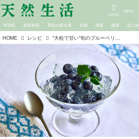
HOME
家庭料理
季節の家仕事
収納
掃除
健康
花と
HOME
レシピ
“大粒で甘い”旬のブルーベリーは、おやつにサラダに大活躍！夏のおすすめ「生ブルーベリーのクラッシュゼリー」のつくり方／料理家・近藤幸子さん