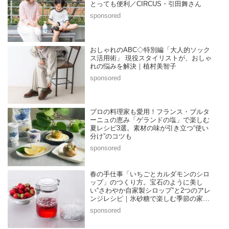
とっても便利／CIRCUS・引田舞さん
おしゃれのABC◇特別編「大人的ソック
ス活用術」 現役スタイリストが、おしゃ
れの悩みを解決｜植村美智子
プロの料理家も愛用！フランス・ブルタ
ーニュの恵み「ゲランドの塩」で楽しむ
夏レシピ3選。素材の味が引き立つ“使い
分け”のコツも
春の手仕事「いちごとカルダモンのシロ
ップ」のつくり方。宝石のように美し
い“さわやか自家製シロップ”と2つのアレ
ンジレシピ｜氷砂糖で楽しむ季節の家仕
事／榎本美沙さん