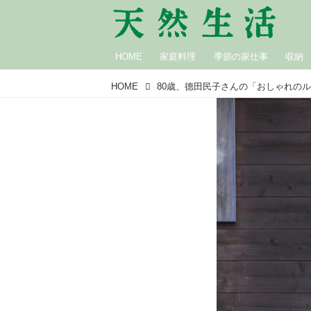
HOME
家庭料理
季節の家仕事
収納
HOME