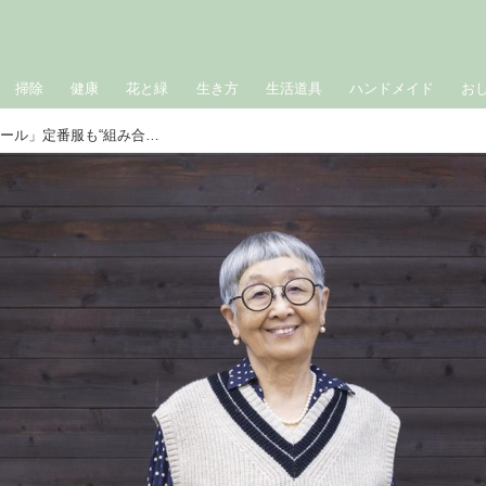
掃除
健康
花と緑
生き方
生活道具
ハンドメイド
お
80歳、德田民子さんの「おしゃれのルール」定番服も“組み合わせ”次第！工夫を凝らして、日常着の変化を楽しむ