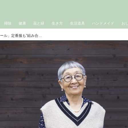
掃除
健康
花と緑
生き方
生活道具
ハンドメイド
お
80歳、德田民子さんの「おしゃれのルール」定番服も“組み合わせ”次第！工夫を凝らして、日常着の変化を楽しむ