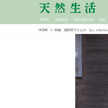
HOME
家庭料理
季節の家仕事
収納
HOME