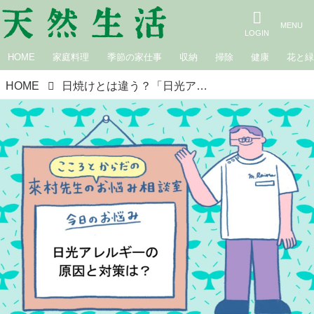
HOME
家庭料理
季節の家仕事
収納
掃除
健康
花と
HOME
日焼けとは違う？「日光アレルギー（光線過敏症）」の症状と原因とは。日差しで起きる“かゆみや湿疹”から夏の肌を守る、習慣・食べもの・漢方｜來村先生のこころとからだのお悩み相談室