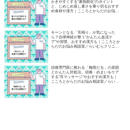
かきやすくする“暑熱順化”のポイント
と、じめじめ蒸し暑さを乗り切るおすす
め食材や漢方｜こころとからだのお悩み
相談室／らいむらクリニック・來村昌紀
先生
キーンとなる「耳鳴り」が気になった
ら？自律神経が整う“かんたん血流ケ
ア”や習慣、おすすめ漢方も｜こころとか
らだのお悩み相談室／らいむらクリニッ
ク・來村昌紀先生
頭痛専門医に教わる「梅雨だる」の原因
とかんたん対処法。頭痛・めまいをケア
する“耳マッサージ”やおすすめ漢方も｜
こころとからだのお悩み相談室／らいむ
らクリニック・來村昌紀先生