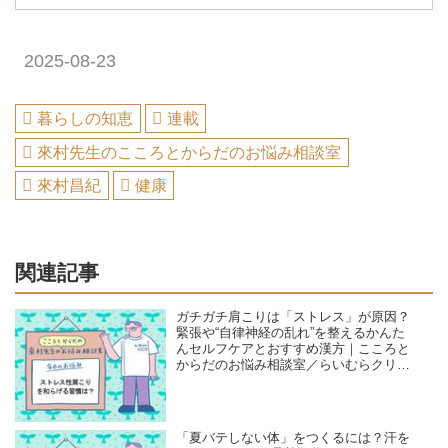
2025-08-23
暮らしの知恵
連載
來村先生のこころとからだのお悩み相談室
來村昌紀
健康
関連記事
ガチガチ肩こりは「ストレス」が原因？
緊張や“自律神経の乱れ”を整えるかんた
んセルフケアとおすすめ漢方｜こころと
からだのお悩み相談室／らいむらクリニ
ック・來村昌紀先生
「夏バテしない体」をつくるには？汗を