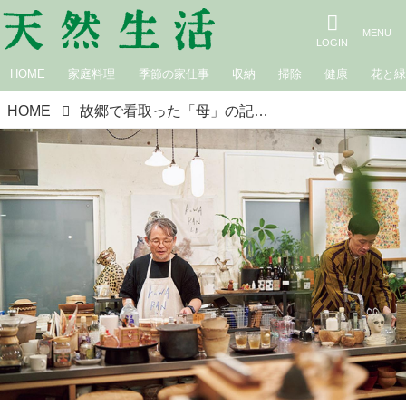
HOME
家庭料理
季節の家仕事
収納
掃除
健康
花と
HOME
故郷で看取った「母」の記憶と家族の物語。“食べること”と“家族”はいつもつながっていた／料理家・麻生要一郎さん