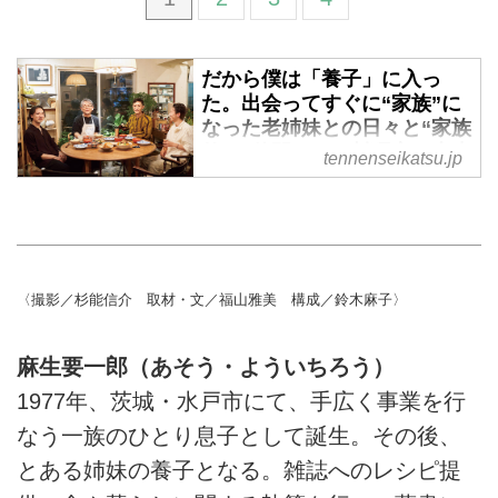
だから僕は「養子」に入っ
た。出会ってすぐに“家族”に
なった老姉妹との日々と“家族
的”な仲間たち／料理家・麻生
tennenseikatsu.jp
要一郎さん - 天然生活web
無条件に愛せるようで、ときに他
人以上にやっかいで。それでも大
切にしたいと思う、その存在が家
族です。料理家・麻生要一郎さん
〈撮影／杉能信介 取材・文／福山雅美 構成／鈴木麻子〉
に、出会ってすぐに養子に入った
老姉妹との日々と、“家族”と呼べ
麻生要一郎（あそう・よういちろう）
る仲間たちについて聞きました。
（『天然生活』2024年9月号掲
1977年、茨城・水戸市にて、手広く事業を行
載）
なう一族のひとり息子として誕生。その後、
とある姉妹の養子となる。雑誌へのレシピ提