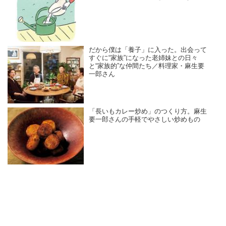
だから僕は「養子」に入った。出会って
すぐに“家族”になった老姉妹との日々
と“家族的”な仲間たち／料理家・麻生要
一郎さん
「長いもカレー炒め」のつくり方。麻生
要一郎さんの手軽でやさしい炒めもの