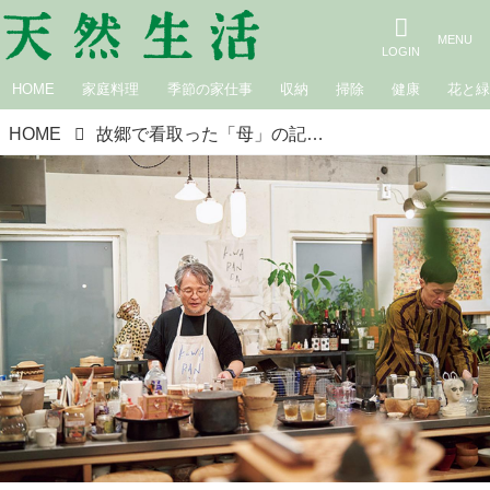
HOME
家庭料理
季節の家仕事
収納
掃除
健康
花と
HOME
故郷で看取った「母」の記憶と家族の物語。“食べること”と“家族”はいつもつながっていた／料理家・麻生要一郎さん