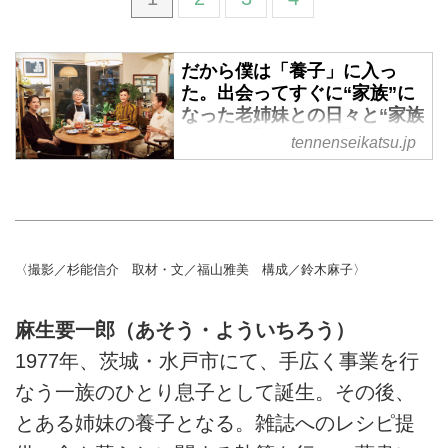
だから僕は「養子」に入っ
た。出会ってすぐに“家族”に
なった老姉妹との日々と“家族
的”な仲間たち／料理家・麻生
tennenseikatsu.jp
要一郎さん - 天然生活web
無条件に愛せるようで、ときに他
人以上にやっかいで。それでも大
切にしたいと思う、その存在が家
族です。料理家・麻生要一郎さん
〈撮影／杉能信介 取材・文／福山雅美 構成／鈴木麻子〉
に、出会ってすぐに養子に入った
老姉妹との日々と、“家族”と呼べ
麻生要一郎（あそう・よういちろう）
る仲間たちについて聞きました。
（『天然生活』2024年9月号掲
1977年、茨城・水戸市にて、手広く事業を行
載）
なう一族のひとり息子として誕生。その後、
とある姉妹の養子となる。雑誌へのレシピ提