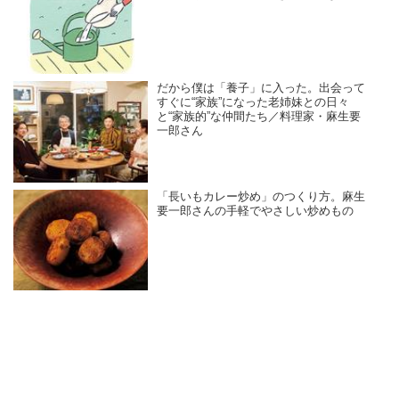
だから僕は「養子」に入った。出会って
すぐに“家族”になった老姉妹との日々
と“家族的”な仲間たち／料理家・麻生要
一郎さん
「長いもカレー炒め」のつくり方。麻生
要一郎さんの手軽でやさしい炒めもの