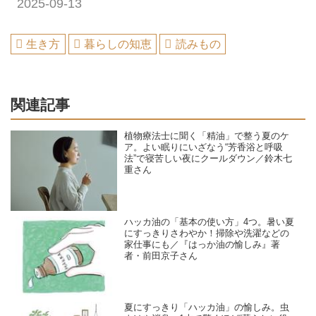
2025-09-13
生き方
暮らしの知恵
読みもの
関連記事
植物療法士に聞く「精油」で整う夏のケ
ア。よい眠りにいざなう“芳香浴と呼吸
法”で寝苦しい夜にクールダウン／鈴木七
重さん
ハッカ油の「基本の使い方」4つ。暑い夏
にすっきりさわやか！掃除や洗濯などの
家仕事にも／『はっか油の愉しみ』著
者・前田京子さん
夏にすっきり「ハッカ油」の愉しみ。虫