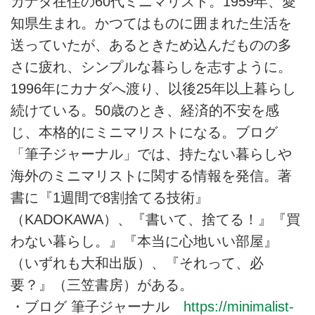
カナダ在住の60代ミニマリスト。1959年、愛
知県生まれ。かつてはものに囲まれた生活を
送っていたが、あるときため込んだものの多
さに疲れ、シンプルな暮らしを志すように。
1996年にカナダへ渡り、以後25年以上暮らし
続けている。50歳のとき、経済的不安を感
じ、本格的にミニマリストになる。ブログ
「筆子ジャーナル」では、持たない暮らしや
海外のミニマリストに関する情報を発信。著
書に『1週間で8割捨てる技術』
（KADOKAWA）、『書いて、捨てる！』『買
わない暮らし。』『本当に心地いい部屋』
（いずれも大和出版）、『それって、必
要？』（三笠書房）がある。
・ブログ 筆子ジャーナル
https://minimalist-