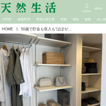
HOME
家庭料理
季節の家仕事
収納
掃除
健康
花と
HOME
50歳で貯金も収入も“ほぼゼロ”に。ミニマリスト・筆子さんに聞く、場所別「すぐ捨てられるもの」リスト