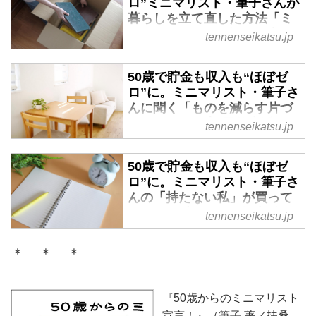
ロ”ミニマリスト・筆子さんが
暮らしを立て直した方法「ミ
ニマルライフ」は誰でも実現
tennenseikatsu.jp
できる - 天然生活web
50歳で貯金も収入もないことに直
50歳で貯金も収入も“ほぼゼ
面した筆子さんは、生活を立て直
ロ”に。ミニマリスト・筆子さ
すためにミニマルライフへ転換。
んに聞く「ものを減らす片づ
エコの観点とも合い「使わないも
け」3ステップ - 天然生活web
tennenseikatsu.jp
のは外に出す」を徹底。毎日5分
カナダ在住のミニマリスト・筆子
や15分の捨て習慣から始めれば、
さんが提案する「片づけ3ステッ
50歳で貯金も収入も“ほぼゼ
誰でも無理なくミニマルライフを
プ」。ものを減らすのが苦手な人
ロ”に。ミニマリスト・筆子さ
実現することができます。
も、「1日5分」や「1個捨てる」
んの「持たない私」が買って
から始めれば続けやすいと話しま
よかった愛用品 - 天然生活
tennenseikatsu.jp
す。散らかりの最大要因は“家に
web
入るもの”。買い物・もらい物・
50代で本格的にミニマリストとな
＊ ＊ ＊
郵便物やチラシを見直す方法を紹
った筆子さんが、「必要なものは
介します。
買い、長く使う」という視点で選
『50歳からのミニマリスト
んだ愛用品を公開。10年日記やミ
ニトランポリンやキンドルは暮ら
宣言！』（筆子 著／扶桑