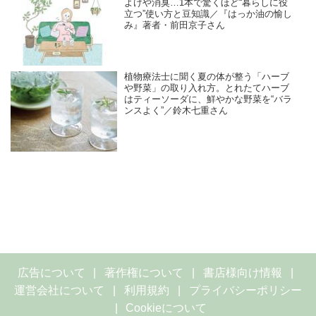
よけや消臭…1本で驚くほど“暮らしに役
立つ”使い方と豆知識／『はっか油の愉し
み』著者・前田京子さん
植物療法士に聞く夏の体が整う「ハーブ
や野菜」の取り入れ方。とれたてハーブ
はティーソーダに、鮮やかな野菜を“バラ
ンスよく”／鈴木七重さん
広告について
著作権について
書店様向け情報
運営会社について
利用規約
プライバシーポリシー
Cookieについて