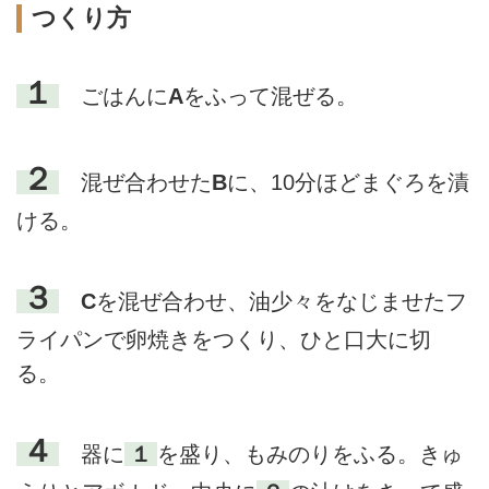
つくり方
１
ごはんに
A
をふって混ぜる。
２
混ぜ合わせた
B
に、10分ほどまぐろを漬
ける。
３
C
を混ぜ合わせ、油少々をなじませたフ
ライパンで卵焼きをつくり、ひと口大に切
る。
４
器に
１
を盛り、もみのりをふる。きゅ