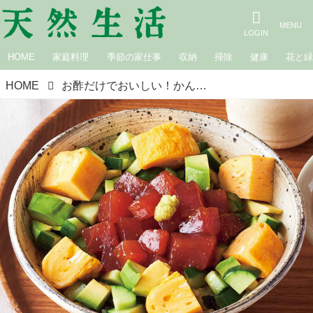
HOME
家庭料理
季節の家仕事
収納
掃除
健康
花と
HOME
お酢だけでおいしい！かんたん酢飯「まぐろ、アボカド、玉子焼きのちらし寿司」のつくり方。体が軽くなる“減塩”夜ごはん／料理研究家・今泉久美さん