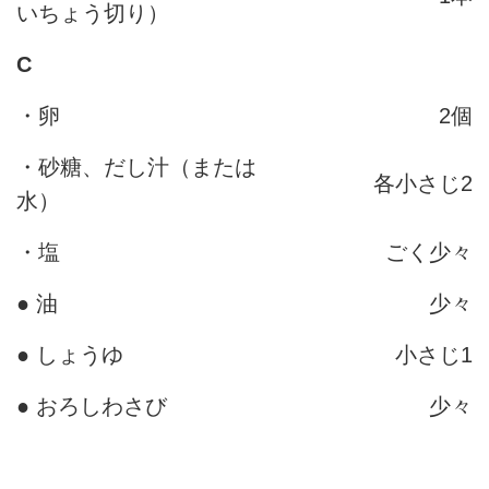
いちょう切り）
C
・卵
2個
・砂糖、だし汁（または
各小さじ2
水）
・塩
ごく少々
● 油
少々
● しょうゆ
小さじ1
● おろしわさび
少々