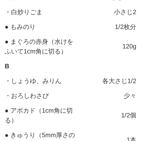
・白炒りごま
小さじ2
● もみのり
1/2枚分
● まぐろの赤身（水けを
120g
ふいて1cm角に切る）
B
・しょうゆ、みりん
各大さじ1/2
・おろしわさび
少々
● アボカド（1cm角に切
1/2個
る）
● きゅうり（5mm厚さの
1本