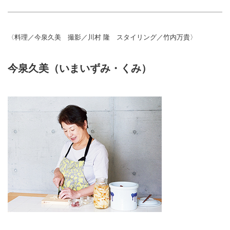
〈料理／今泉久美 撮影／川村 隆 スタイリング／竹内万貴〉
今泉久美（いまいずみ・くみ）