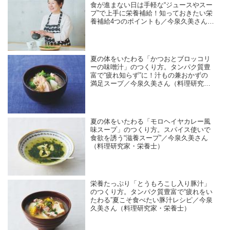
食が進まない日は手軽な“ジュースやスー
プ”で上手に栄養補給！知っておきたい栄
養補給4つのポイントも／今泉久美さん
（料理研究家・栄養士）
夏の体をいたわる「かつおとブロッコリ
ーの味噌汁」のつくり方。タンパク質豊
富で“疲れ知らず”に！汁もの兼おかずの
満足スープ／今泉久美さん（料理研究
家・栄養士）
夏の体をいたわる「モロヘイヤカレー風
味スープ」のつくり方。スパイス使いで
食欲を誘う“滋養スープ”／今泉久美さん
（料理研究家・栄養士）
栄養たっぷり「とうもろこし入り豚汁」
のつくり方。タンパク質豊富で“疲れをい
たわる”夏こそ食べたい豚汁レシピ／今泉
久美さん（料理研究家・栄養士）