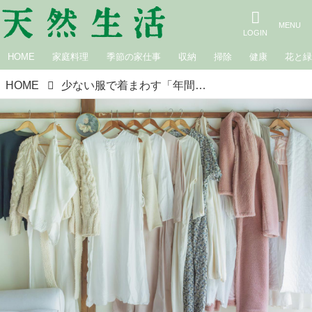
HOME
家庭料理
季節の家仕事
収納
掃除
健康
花と
HOME
少ない服で着まわす「年間クローゼット計画」お気に入りは“季節を問わず”着ていたい。ライアー奏者・山下りかさんのクローゼットを拝見