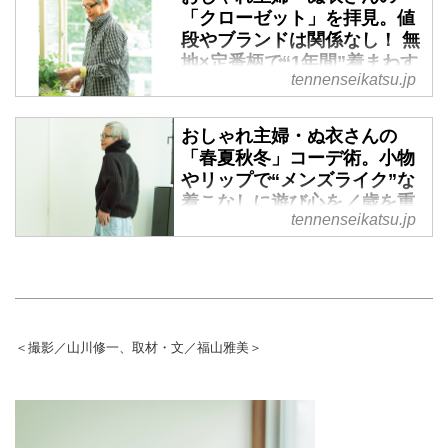
「クローゼット」を拝見。値
段やブランドは関係なし！ 無
地×定番柄で“1年間”着まわす
tennenseikatsu.jp
／歳を重ねて楽しむ暮らし -
天然生活web
おしゃれ主婦・ぬ衣さんの
おしゃれは心のビタミン！ 別冊
「春夏秋冬」コーデ術。小物
天然生活『歳を重ねて楽しむ暮ら
やリップで“メンズライク”な
しvol.3』より、主婦・ぬ衣さんの
着こなしに遊び心を／歳を重
クローゼットを紹介します。今回
tennenseikatsu.jp
ねて楽しむ暮らし - 天然生活
は、少ないアイテムを工夫し、ア
web
レンジや色合わせで日々のおしゃ
れを楽しむ、ぬ衣さんの年間のク
おしゃれは心のビタミン！ 別冊
ローゼット計画を伺いました。
天然生活『歳を重ねて楽しむ暮ら
（別冊天然生活『歳を重ねて楽し
しvol.3』より、主婦・ぬ衣さんの
む暮らしvol.3』掲載）
クローゼットを紹介します。今回
＜撮影／山川修一、取材・文／福山雅美＞
は、少ないアイテムを工夫し、ア
レンジや色合わせで日々のおしゃ
れを楽しむ、ぬ衣さんの春夏秋冬
の装いを拝見します。（別冊天然