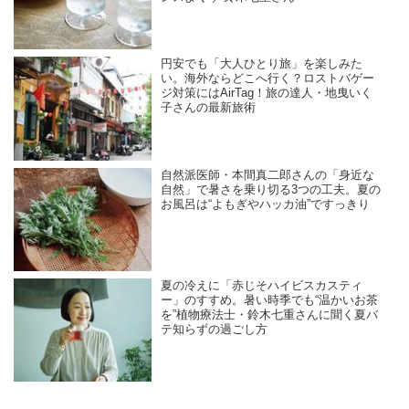
円安でも「大人ひとり旅」を楽しみた
い。海外ならどこへ行く？ロストバゲー
ジ対策にはAirTag！旅の達人・地曳いく
子さんの最新旅術
自然派医師・本間真二郎さんの「身近な
自然」で暑さを乗り切る3つの工夫。夏の
お風呂は“よもぎやハッカ油”ですっきり
夏の冷えに「赤じそハイビスカスティ
ー」のすすめ。暑い時季でも“温かいお茶
を”植物療法士・鈴木七重さんに聞く夏バ
テ知らずの過ごし方