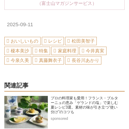
（富士山マガジンサービス）
2025-09-11
おいしいもの
レシピ
松田美智子
榎本美沙
特集
家庭料理
今井真実
今泉久美
真藤舞衣子
長谷川あかり
関連記事
プロの料理家も愛用！フランス・ブルタ
ーニュの恵み「ゲランドの塩」で楽しむ
夏レシピ3選。素材の味が引き立つ“使い
分け”のコツも