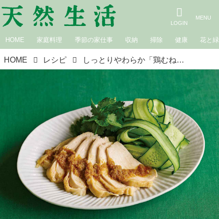
HOME
家庭料理
季節の家仕事
収納
掃除
健康
花と
HOME
レシピ
しっとりやわらか「鶏むね肉」のごちそうレシピ14選｜9月のおすすめ記事