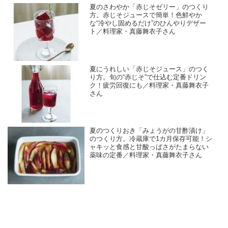
夏のさわやか「赤じそゼリー」のつくり
方。赤じそジュースで簡単！色鮮やか
な“冷やし固めるだけ”のひんやりデザー
ト／料理家・真藤舞衣子さん
夏にうれしい「赤じそジュース」のつく
り方。旬の“赤じそ”で仕込む定番ドリン
ク！疲労回復にも／料理家・真藤舞衣子
さん
夏のつくりおき「みょうがの甘酢漬け」
のつくり方。冷蔵庫で1カ月保存可能！シ
ャキッと食感と甘酸っぱさがたまらない
薬味の定番／料理家・真藤舞衣子さん