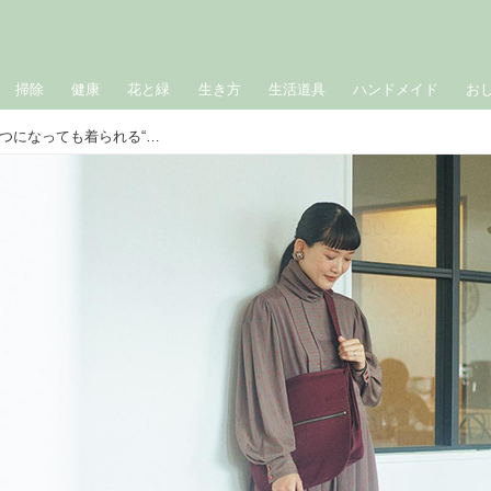
掃除
健康
花と緑
生き方
生活道具
ハンドメイド
お
「大人のおしゃれ」の見つけ方。いくつになっても着られる“普遍的なかわいらしさ”を大切に。大好きなフィンランドで見つけた古着など、ずっと愛せる私だけのコーデ／Koti主宰・早川ちひろさん