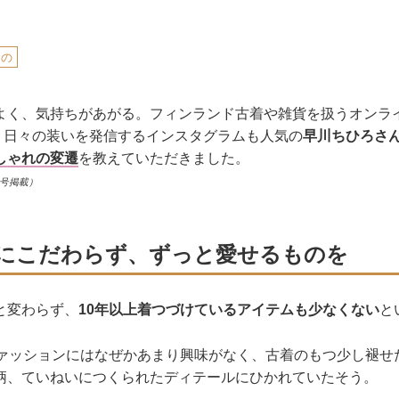
もの
よく、気持ちがあがる。フィンランド古着や雑貨を扱うオンラ
し、日々の装いを発信するインスタグラムも人気の
早川ちひろさ
しゃれの変遷
を教えていただきました。
月号掲載）
にこだわらず、ずっと愛せるものを
と変わらず、
10年以上着つづけているアイテムも少なくない
と
ファッションにはなぜかあまり興味がなく、古着のもつ少し褪せ
柄、ていねいにつくられたディテールにひかれていたそう。