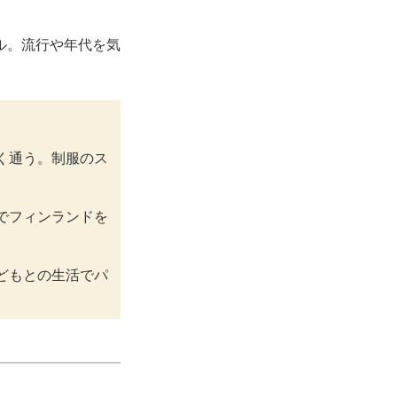
ル。流行や年代を気
く通う。制服のス
でフィンランドを
どもとの生活でパ