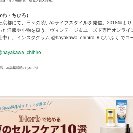
取材・文／野崎 泉 構成／鈴木理恵〉
かわ・ちひろ）
た京都にて、日々の装いやライフスタイルを発信。2018年よ
った洋服や小物を扱う、ヴィンテージ＆ユーズド専門オンラインシ
）。インスタグラム @hayakawa_chihiro ＃ちいふく 
@hayakawa_chihiro
生活』本誌掲載時のものです