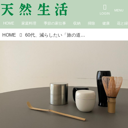
HOME
家庭料理
季節の家仕事
収納
掃除
健康
花と
HOME
60代、減らしたい「旅の道具」に加わったもの。新しい旅の形｜広瀬裕子の60歳からの衣食住健