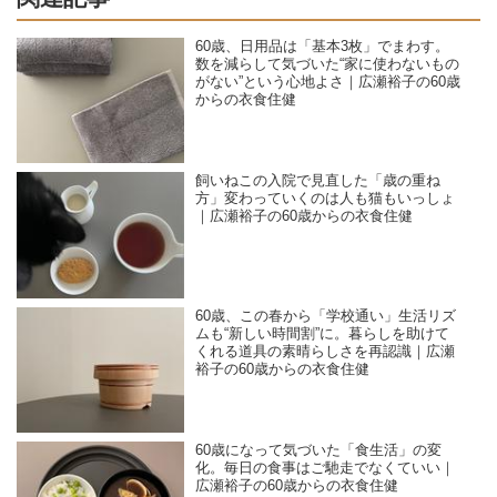
60歳、日用品は「基本3枚」でまわす。
数を減らして気づいた“家に使わないもの
がない”という心地よさ｜広瀬裕子の60歳
からの衣食住健
飼いねこの入院で見直した「歳の重ね
方」変わっていくのは人も猫もいっしょ
｜広瀬裕子の60歳からの衣食住健
60歳、この春から「学校通い」生活リズ
ムも“新しい時間割”に。暮らしを助けて
くれる道具の素晴らしさを再認識｜広瀬
裕子の60歳からの衣食住健
60歳になって気づいた「食生活」の変
化。毎日の食事はご馳走でなくていい｜
広瀬裕子の60歳からの衣食住健