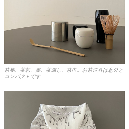
茶筅、茶杓、棗、茶濾し、茶巾。お茶道具は意外と
コンパクトです