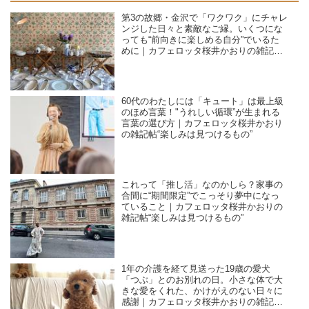
第3の故郷・金沢で「ワクワク」にチャレ
ンジした日々と素敵なご縁。いくつにな
っても“前向きに楽しめる自分”でいるた
めに｜カフェロッタ桜井かおりの雑記
帖“楽しみは見つけるもの”
60代のわたしには「キュート」は最上級
のほめ言葉！"うれしい循環”が生まれる
言葉の選び方｜カフェロッタ桜井かおり
の雑記帖“楽しみは見つけるもの”
これって「推し活」なのかしら？家事の
合間に“期間限定”でこっそり夢中になっ
ていること｜カフェロッタ桜井かおりの
雑記帖“楽しみは見つけるもの”
1年の介護を経て見送った19歳の愛犬
「つぶ」とのお別れの日。小さな体で大
きな愛をくれた、かけがえのない日々に
感謝｜カフェロッタ桜井かおりの雑記