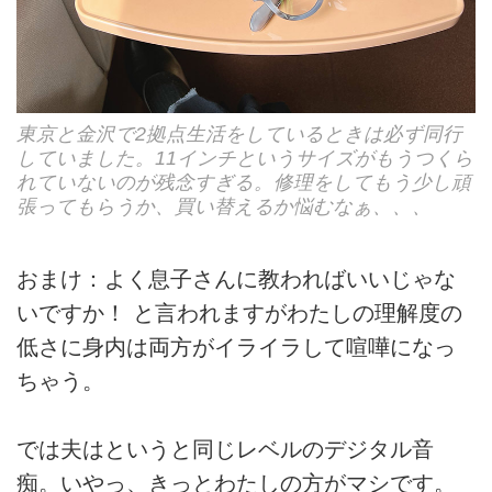
東京と金沢で2拠点生活をしているときは必ず同行
していました。11インチというサイズがもうつくら
れていないのが残念すぎる。修理をしてもう少し頑
張ってもらうか、買い替えるか悩むなぁ、、、
おまけ：よく息子さんに教わればいいじゃな
いですか！ と言われますがわたしの理解度の
低さに身内は両方がイライラして喧嘩になっ
ちゃう。
では夫はというと同じレベルのデジタル音
痴。いやっ、きっとわたしの方がマシです。