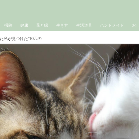
掃除
健康
花と緑
生き方
生活道具
ハンドメイド
お
猫は私の「人生の師匠」生きづらかった私が見つけた“10匹の生きる教科書”わが家の猫語録｜生きづらい世界で、猫が教えてくれたこと／咲セリ