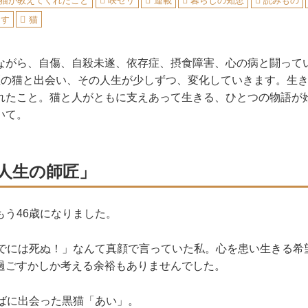
猫が教えてくれたこと
咲セリ
連載
暮らしの知恵
読みもの
らす
猫
ながら、自傷、自殺未遂、依存症、摂食障害、心の病と闘って
匹の猫と出会い、その人生が少しずつ、変化していきます。生
れたこと。猫と人がともに支えあって生きる、ひとつの物語が
いて。
人生の師匠」
もう46歳になりました。
までには死ぬ！」なんて真顔で言っていた私。心を患い生きる希
過ごすかしか考える余裕もありませんでした。
半ばに出会った黒猫「あい」。