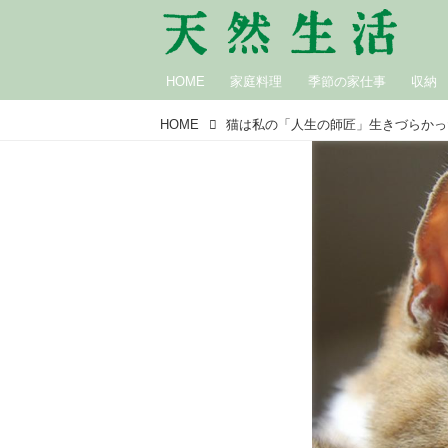
HOME
家庭料理
季節の家仕事
収納
HOME