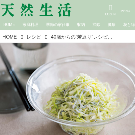
HOME
家庭料理
季節の家仕事
収納
掃除
健康
花と
HOME
レシピ
40歳からの“若返り”レシピ「しらすキャベツのレモンあえ」のつくり方。レモンの酸味と生キャベツの食感がポイント／真藤舞衣子さん｜9月のおすすめ記事