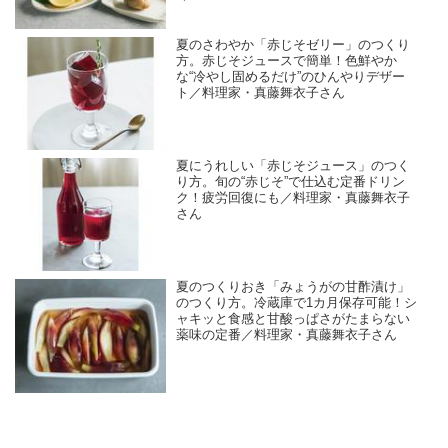
夏のさわやか「赤じそゼリー」のつくり
方。赤じそジュースで簡単！色鮮やか
な“冷やし固めるだけ”のひんやりデザー
ト／料理家・真藤舞衣子さん
夏にうれしい「赤じそジュース」のつく
り方。旬の“赤じそ”で仕込む定番ドリン
ク！疲労回復にも／料理家・真藤舞衣子
さん
夏のつくりおき「みょうがの甘酢漬け」
のつくり方。冷蔵庫で1カ月保存可能！シ
ャキッと食感と甘酸っぱさがたまらない
薬味の定番／料理家・真藤舞衣子さん