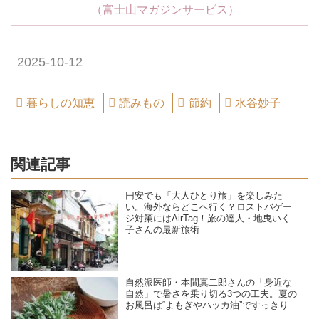
（富士山マガジンサービス）
2025-10-12
暮らしの知恵
読みもの
節約
水谷妙子
関連記事
円安でも「大人ひとり旅」を楽しみた
い。海外ならどこへ行く？ロストバゲー
ジ対策にはAirTag！旅の達人・地曳いく
子さんの最新旅術
自然派医師・本間真二郎さんの「身近な
自然」で暑さを乗り切る3つの工夫。夏の
お風呂は“よもぎやハッカ油”ですっきり