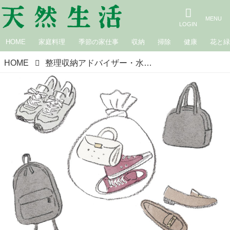
HOME
家庭料理
季節の家仕事
収納
掃除
健康
花と
HOME
整理収納アドバイザー・水谷妙子さんの「エコな節約」アイデア3つ。持たない暮らし、捨てない工夫