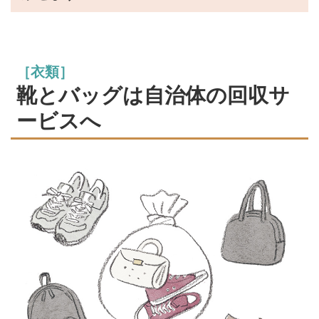
［衣類］
靴とバッグは自治体の回収サ
ービスへ