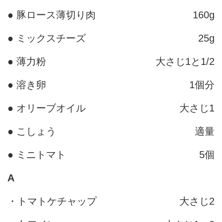
● 豚ロース薄切り肉
160g
● ミックスチーズ
25g
● 薄力粉
大さじ1と1/2
● 溶き卵
1個分
● オリーブオイル
大さじ1
● こしょう
適量
● ミニトマト
5個
A
・トマトケチャップ
大さじ2