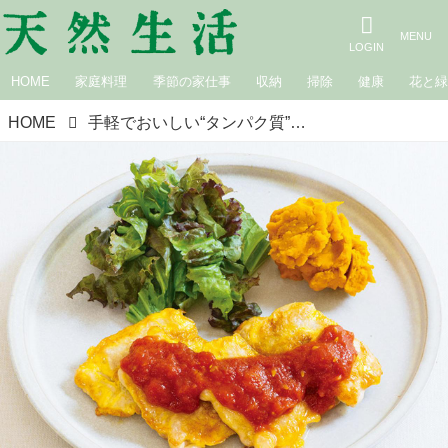
HOME
家庭料理
季節の家仕事
収納
掃除
健康
花と
HOME
手軽でおいしい“タンパク質”ごはん「チーズポークピカタ」のつくり方。豚肉、チーズ、卵で高タンパク！元気で若々しい体に／長谷川弓子さん（料理家・栄養士）