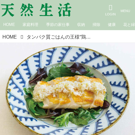
HOME
家庭料理
季節の家仕事
収納
掃除
健康
花と
HOME
タンパク質ごはんの王様“鶏むね肉”の絶品おかず「鶏むね肉の皮パリチキン ねぎソース」のつくり方。手軽においしく！元気で若々しい体に／長谷川弓子さん（料理家・栄養士）