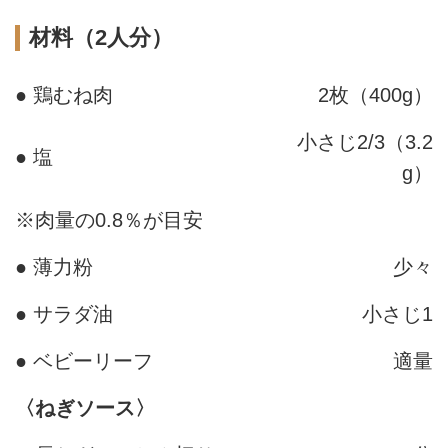
材料（2人分）
● 鶏むね肉
2枚（400g）
小さじ2/3（3.2
● 塩
g）
※肉量の0.8％が目安
● 薄力粉
少々
● サラダ油
小さじ1
● ベビーリーフ
適量
〈ねぎソース〉