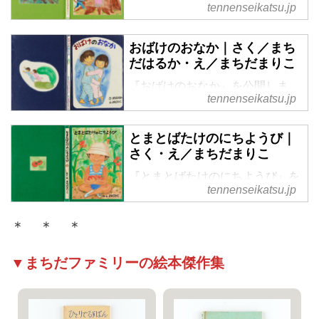
公開します。母・万里子さんの心
tennenseikatsu.jp
にふと浮かんだひな祭りのシーン
を描きたくて生まれた絵本。かわ
おばけのおなか｜さく／まち
いい世界観に引き込まれます。
だはるか・え／まちだまりこ
『おばけのおなか』を公開しま
tennenseikatsu.jp
す。町田家で実際にあったストー
リーを絵本に。子ども時代のちょ
っとした怖いもの見たさがうまく
とまとばたけのにちようび｜
現れています。おばけのおなかの
さく・え／まちだまりこ
正体は、実際は母・万里子さんだ
『とまとばたけのにちようび』を
ったとか。
tennenseikatsu.jp
公開します。子どもに土いじりを
させたいという動機でスタート
＊ ＊ ＊
し、9年間続けた区民農園でのエ
ピソードです。
▼まちだファミリーの絵本傑作集