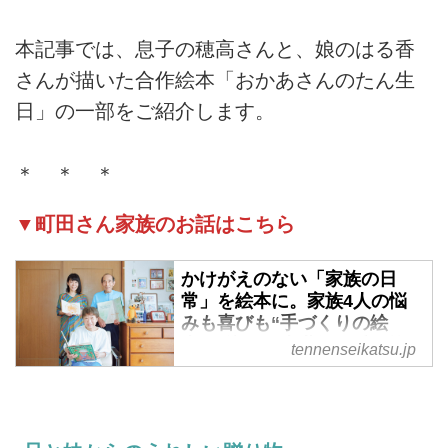
本記事では、息子の穂高さんと、娘のはる香
さんが描いた合作絵本「おかあさんのたん生
日」の一部をご紹介します。
＊ ＊ ＊
▼町田さん家族のお話はこちら
かけがえのない「家族の日
常」を絵本に。家族4人の悩
みも喜びも“手づくりの絵
本”に込めて半世紀。愛で紡ぐ
tennenseikatsu.jp
小さな幸せの物語／まちだフ
ァミリー - 天然生活web
日々の出来事からお話の種をすく
い上げ、絵と文を書き、製本をす