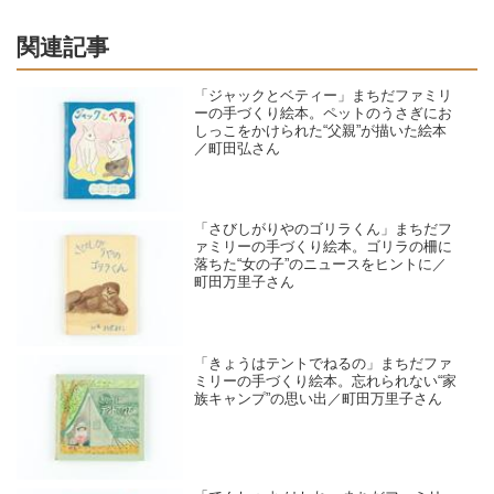
関連記事
「ジャックとベティー」まちだファミリ
ーの手づくり絵本。ペットのうさぎにお
しっこをかけられた“父親”が描いた絵本
／町田弘さん
「さびしがりやのゴリラくん」まちだフ
ァミリーの手づくり絵本。ゴリラの柵に
落ちた“女の子”のニュースをヒントに／
町田万里子さん
「きょうはテントでねるの」まちだファ
ミリーの手づくり絵本。忘れられない“家
族キャンプ”の思い出／町田万里子さん