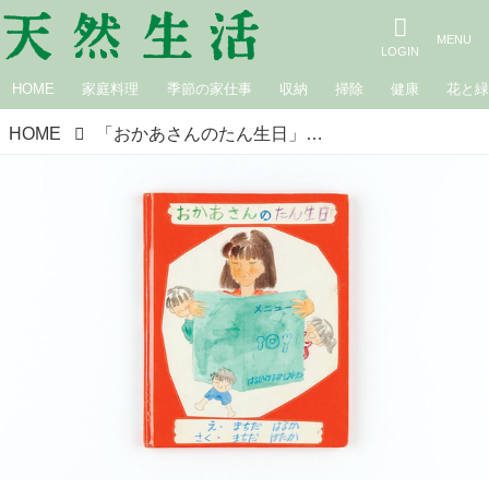
HOME
家庭料理
季節の家仕事
収納
掃除
健康
花と
HOME
「おかあさんのたん生日」まちだファミリーの手づくり絵本。兄妹が力を合わせて“夕ごはんづくり”に奮闘／町田穂高さん、はる香さん