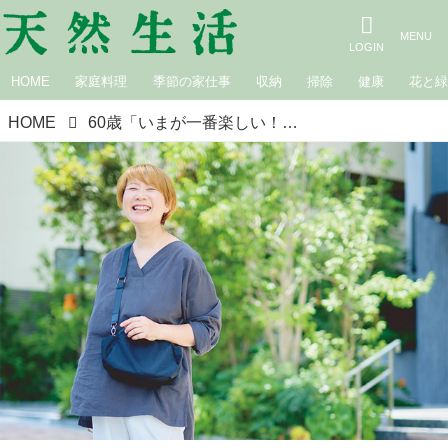
HOME
家庭料理
季節の家仕事
収納
掃除
健康
花と
HOME
60歳「いまが一番楽しい！」 心はいつも‟楽しく明るい方”へ。ファッションインフルエンサー・金子敦子さんのすこやかの秘訣