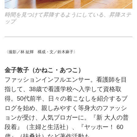
時間を見つけて昇降するようにしている、昇降ステ
ップ
〈撮影／林 紘輝 構成・文／鈴木麻子〉
金子敦子（かねこ・あつこ）
ファッションインフルエンサー。看護師を目
指して、38歳で看護学校へ入学して資格取
得。50代前半、日々の着こなしを紹介するブ
ログを始め、親しみやすく等身大のファッシ
ョンが受け、人気ブロガーに。『新 大人の普
段着』（主婦と生活社）、『ヤッホー！ 60
歳』（扶桑社）など著作活動も。