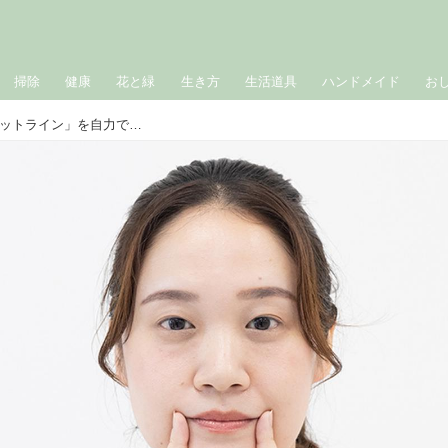
掃除
健康
花と緑
生き方
生活道具
ハンドメイド
お
老け見えする口もとのシワ「マリオネットライン」を自力で改善。40歳からの“お手軽”表情筋トレーニング／美顔トレーナー・小鳥遊ゆうさん