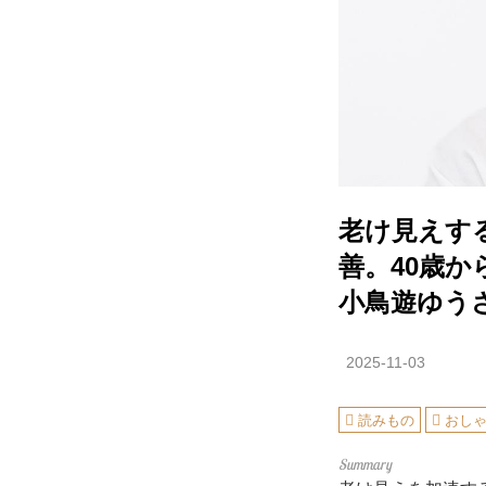
老け見えす
善。40歳
小鳥遊ゆう
2025-11-03
読みもの
おし