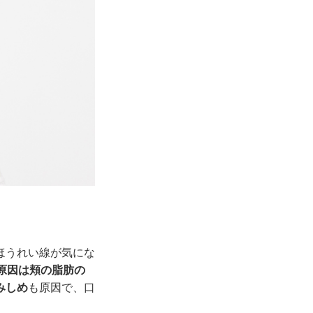
ほうれい線が気にな
原因は頬の脂肪の
みしめ
も原因で、口