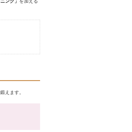
ーニング」
を加える
を鍛えます。