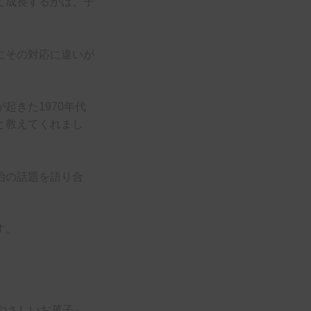
て成長するかは、子
にその対応に違いが
起きた1970年代
と教えてくれまし
治の話題を語り合
す。
やさしいお菓子』