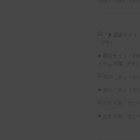
※記事中の情報は『天然生
▶通販サイト「iH
イテム10選［PR
▶旬の「みょうが
▶おすすめ「せい