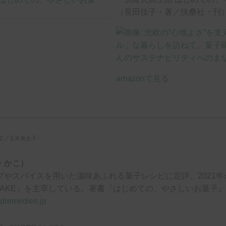
（長田佳子・著／扶桑社・刊
amazonで見る
文／玉木美企子〉
・かこ）
ブやスパイスを用いた滋味あふれる菓子レシピに定評。2021
nd CAKE」を主宰している。著書『はじめての、やさしいお菓子
oodremedies.jp