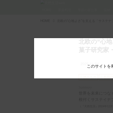
HOME
家庭料理
季節の家仕事
収納
HOME
北欧の“心
菓子研究家
2025-11-04
このサイトを
読みもの
長田
世界を未来につな
根付くサステイナ
（『天然生活』2024年12