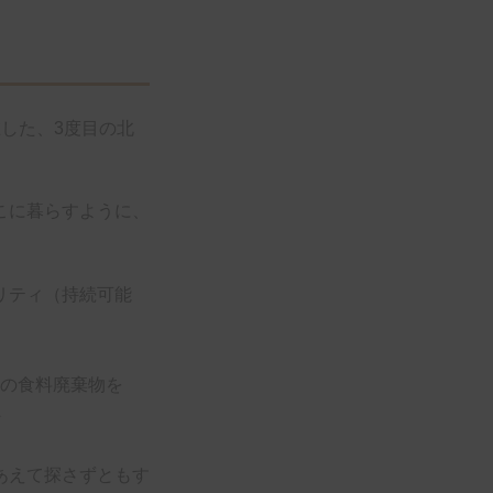
した、3度目の北
こに暮らすように、
リティ（持続可能
を
あえて探さずともす