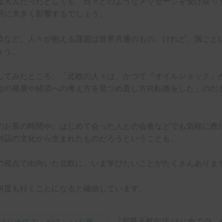
は大人だったとしても、日々どのようなメッセージを受け取っ
択に大きく影響するでしょう。
染など、人々が抱える課題は世界共通のもの。けれど、国ごと
ょう。
してみたところ、「北欧の人々は、かつて『オイルショック』が
会の発展や経済への考え方を見つめ直し方向転換をした」のだ
のお茶の時間や、はじめて会った人との会食などでも気軽に政
対話の文化から生まれたものだろうということも。
の視点で出向いた北欧に、いま学びたいことがたくさんありま
何度も行くことになると確信しています。
『別冊天然生活 はじめての、