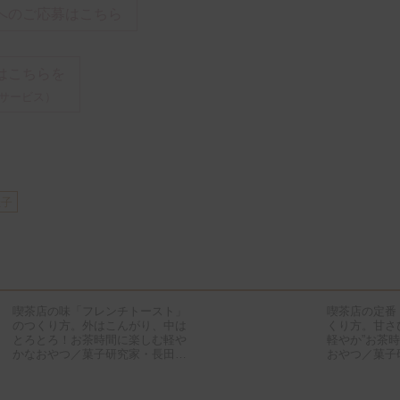
へのご応募はこちら
はこちらを
サービス）
佳子
喫茶店の味「フレンチトースト」
喫茶店の定番
のつくり方。外はこんがり、中は
くり方。甘さ
とろとろ！お茶時間に楽しむ軽や
軽やか”お茶
かなおやつ／菓子研究家・長田佳
おやつ／菓子
子さん
ん