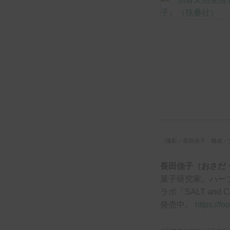
〈撮影／長田佳子 構成・
長田佳子（おさだ
菓子研究家。ハー
ラボ「SALT a
発売中。
https://f