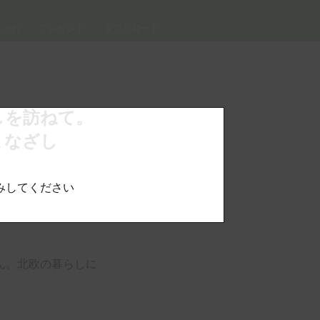
しゃれ
プレゼント
ダウンロード
しを訪ねて。
まなざし
みしてください
ん。北欧の暮らしに