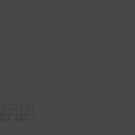
「マドレーヌ」のつ
ひかえめで“さっくり
時間に楽しむ手づくり
研究家・長田佳子さ