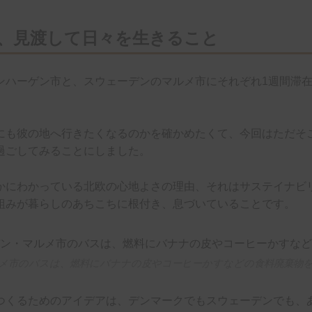
、見渡して日々を生きること
ンハーゲン市と、スウェーデンのマルメ市にそれぞれ1週間滞在
にも彼の地へ行きたくなるのかを確かめたくて、今回はただそ
過ごしてみることにしました。
かにわかっている北欧の心地よさの理由、それはサステイナビ
組みが暮らしのあちこちに根付き、息づいていることです。
メ市のバスは、燃料にバナナの皮やコーヒーかすなどの食料廃棄物
つくるためのアイデアは、デンマークでもスウェーデンでも、