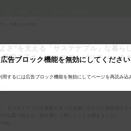
掃除
健康
花と緑
生き方
生活道具
ハンドメイド
お
北欧の“心地よさ”を支える「サステナブル」な暮らしを訪ねて。菓子研究家・長田佳子さんのサステナビリティへのまなざし
地よさ”を支える「サステナブル」な暮ら
・長田佳子さんのサステナビリティへの
広告ブロック機能を無効にしてください
利用するには広告ブロック機能を無効にしてページを再読み込
佳子
ぐ、サステイナブルな実践を見つける旅にでかけた長田佳子さ
ブルな取り組みと、旅を通して感じたことを聞きました。
月号掲載）