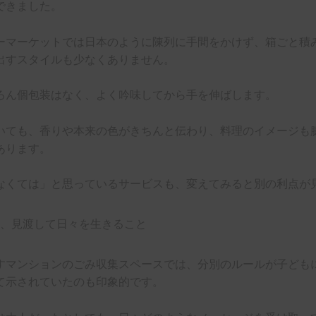
できました。
ーマーケットでは日本のように陳列に手間をかけず、箱ごと積
出すスタイルも少なくありません。
ろん個包装はなく、よく吟味してから手を伸ばします。
いても、香りや本来の色がきちんと伝わり、料理のイメージも
あります。
なくては」と思っているサービスも、変えてみると別の利点が
すマンションのごみ収集スペースでは、分別のルールが子ども
て示されていたのも印象的です。