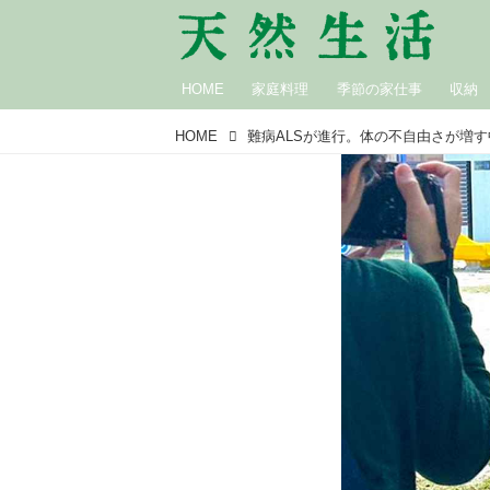
HOME
家庭料理
季節の家仕事
収納
HOME