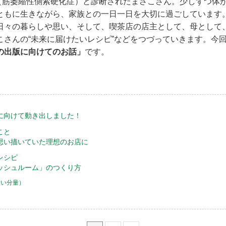
LS（筋萎縮性側索硬化症）と診断されたまさこさん。少しずつ体
ともに生きながら、家族との一日一日を大切に過ごしています
日々の暮らしや思い、そして、喫茶店の店主として、母として
こさんの“未来に届けたいレシピ”などをつづっていきます。今
の出版に向けてのお話」
です。
に向けて動き出しました！
こと
思い描いていた理想のお店に
レシピ
ッシュルーム」のつくり方
すい分量）