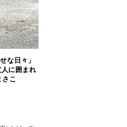
幸せな日々」
友人に囲まれ
まさこ