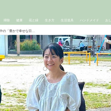
掃除
健康
花と緑
生き方
生活道具
ハンドメイド
お
難病ALSが進行。体の不自由さが増す中の「豊かで幸せな日々」夢に見たレシピ本の出版、理想のお店、たくさんの友人に囲まれて気づいたこと｜難病ALSとともに生きる／はらだまさこ