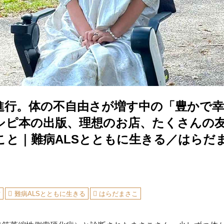
が進行。体の不自由さが増す中の「豊かで
シピ本の出版、理想のお店、たくさんの
こと｜難病ALSとともに生きる／はらだ
方
難病ALSとともに生きる
はらだまさこ