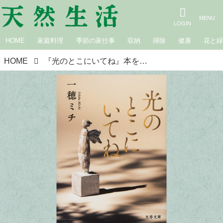
HOME
家庭料理
季節の家仕事
収納
掃除
健康
花と
HOME
『光のとこにいてね』本を愛する本屋店主おすすめの“心に響いた”この1冊／BOOK STAND 若葉台・三田修平さん