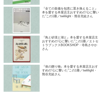
『全ての装備を知恵に置き換えること』
本を愛する本屋店主おすすめの“心に響い
た”この1冊／twililight・熊谷充紘さん
『鳥と砂漠と湖と』本を愛する本屋店主
おすすめの“心に響いた”この1冊／エトセ
トラブックスBOOKSHOP・寺島さやか
さん
『体の贈り物』本を愛する本屋店主おす
すめの“心に響いた”この1冊／twililight・
熊谷充紘さん