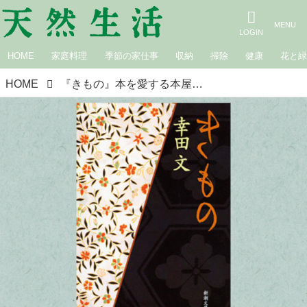
HOME
家庭料理
季節の家仕事
収納
掃除
健康
花と
HOME
『きもの』本を愛する本屋店主おすすめの“心に響いた”この1冊／ロバの本屋・いのまたせいこさん