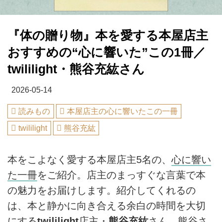
『体の贈り物』本を愛する本屋店主
おすすめの“心に響いた”この1冊／
twililight・熊谷充紘さん
2026-05-14
読みもの
本屋店主の心に響いたこの一冊
twililight
熊谷充紘
本をこよなく愛する本屋店主5名の、
心に響い
た一冊
をご紹介。店主のまっすぐな言葉で本
の魅力をお届けします。紹介してくれるの
は、本と静かに向き合える余白の時間を大切
にする
twililight
店主・
熊谷充紘
さん。熊谷さ