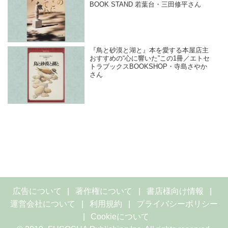
BOOK STAND 若葉台・三田修平さん
『鳥と砂漠と湖と』本を愛する本屋店主
おすすめの“心に響いた”この1冊／エトセ
トラブックスBOOKSHOP・寺島さやか
さん
広告について
著作権について
書店様向け情報
運営会社について
利用規約
プライバシーポリシー
Cookieについて