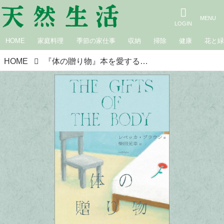
HOME
家庭料理
季節の家仕事
収納
掃除
健康
花と
HOME
『体の贈り物』本を愛する本屋店主おすすめの“心に響いた”この1冊／twililight・熊谷充紘さん