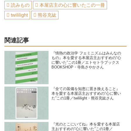
読みもの
本屋店主の心に響いたこの一冊
twililight
熊谷充紘
関連記事
『情熱の政治学 フェミニズムはみんなの
もの』本を愛する本屋店主おすすめの“心
に響いた”この1冊／エトセトラブックス
BOOKSHOP・寺島さやかさん
『全ての装備を知恵に置き換えること』
本を愛する本屋店主おすすめの“心に響い
た”この1冊／twililight・熊谷充紘さん
『光のとこにいてね』本を愛する本屋店
主おすすめの“心に響いた”この1冊／