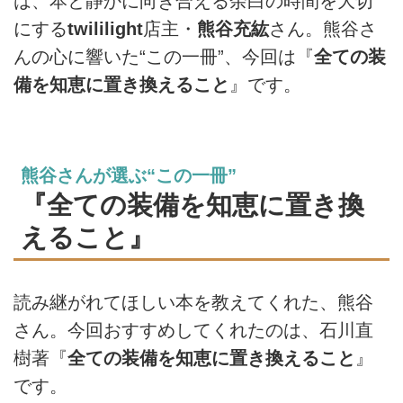
は、本と静かに向き合える余白の時間を大切
にする
twililight
店主・
熊谷充紘
さん。熊谷さ
んの心に響いた“この一冊”、今回は『
全ての装
備を知恵に置き換えること
』です。
熊谷さんが選ぶ“この一冊”
『全ての装備を知恵に置き換
えること』
読み継がれてほしい本を教えてくれた、熊谷
さん。今回おすすめしてくれたのは、石川直
樹著『
全ての装備を知恵に置き換えること
』
です。