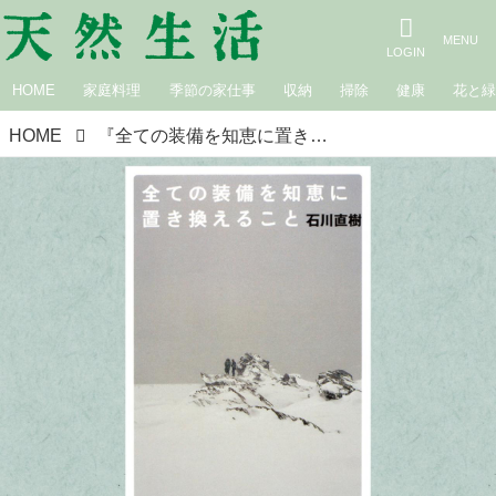
HOME
家庭料理
季節の家仕事
収納
掃除
健康
花と
HOME
『全ての装備を知恵に置き換えること』本を愛する本屋店主おすすめの“心に響いた”この1冊／twililight・熊谷充紘さん