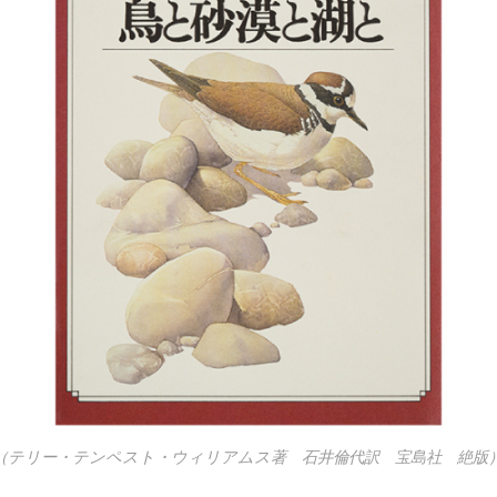
（テリー・テンペスト・ウィリアムス著 石井倫代訳 宝島社 絶版