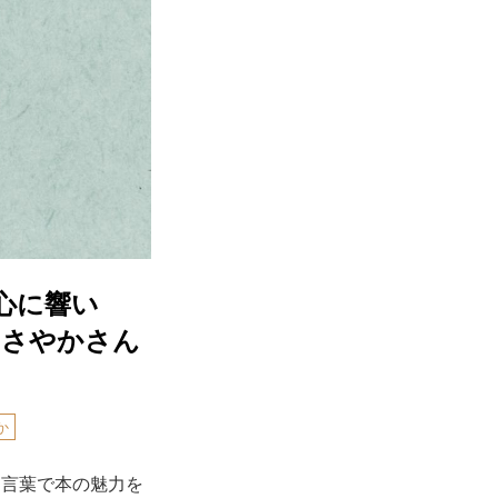
心に響い
島さやかさん
か
な言葉で本の魅力を