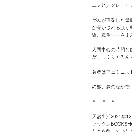
ユタ州／グレート
がんが再発した母
が脅かされる渡り
験、戦争――さま
人間中心の時間と
がしっくりくるん
著者はフェミニス
終盤、夢のなかで
＊ ＊ ＊
天然生活2025年
ブックスBOOKS
た本を教えていた