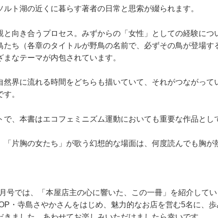
ソルト湖の近くに暮らす著者の日常と思索が綴られます。
親と向き合うプロセス。みずからの「女性」としての経験につ
鳥たち（各章のタイトルが野鳥の名前で、必ずその鳥が登場す
ざまなテーマが内包されています。
自然界に流れる時間をどちらも描いていて、それがつながって
です。
トで、本書はエコフェミニズム運動においても重要な作品とし
、「片胸の女たち」が歌う幻想的な場面は、何度読んでも胸が
12月号では、「本屋店主の心に響いた、この一冊」を紹介して
HOP・寺島さやかさんをはじめ、魅力的なお店を営む5名に、
だきました。あわせてお楽しみいただけましたら幸いです。