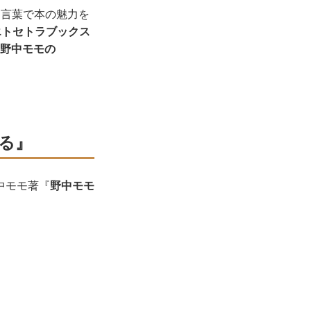
な言葉で本の魅力を
エトセトラブックス
野中モモの
る』
中モモ著『
野中モモ