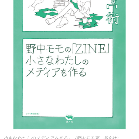
NE」小さなわたしのメディアを作る』（野中モモ著 晶文社）