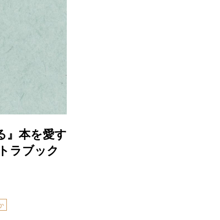
る』本を愛す
セトラブック
か