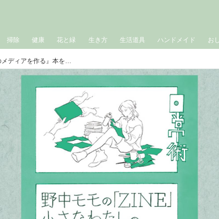
掃除
健康
花と緑
生き方
生活道具
ハンドメイド
お
『野中モモの「ZINE」小さなわたしのメディアを作る』本を愛する本屋店主おすすめの“心に響いた”この1冊／エトセトラブックスBOOKSHOP・寺島さやかさん