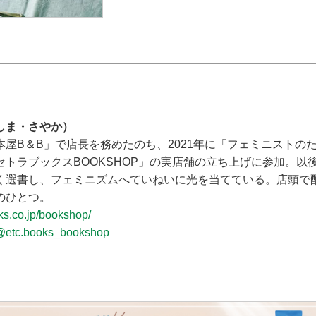
しま・さやか）
本屋B＆B」で店長を務めたのち、2021年に「フェミニストの
セトラブックスBOOKSHOP」の実店舗の立ち上げに参加。以
く選書し、フェミニズムへていねいに光を当てている。店頭で
のひとつ。
oks.co.jp/bookshop/
@etc.books_bookshop