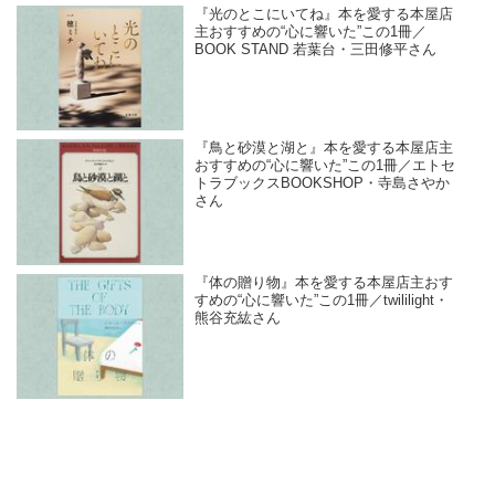
『光のとこにいてね』本を愛する本屋店
主おすすめの“心に響いた”この1冊／
BOOK STAND 若葉台・三田修平さん
『鳥と砂漠と湖と』本を愛する本屋店主
おすすめの“心に響いた”この1冊／エトセ
トラブックスBOOKSHOP・寺島さやか
さん
『体の贈り物』本を愛する本屋店主おす
すめの“心に響いた”この1冊／twililight・
熊谷充紘さん