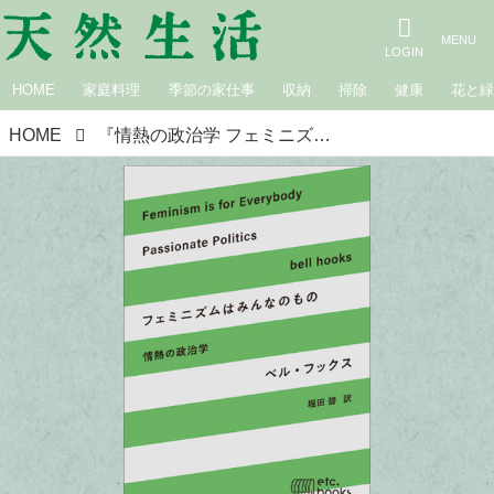
HOME
家庭料理
季節の家仕事
収納
掃除
健康
花と
HOME
『情熱の政治学 フェミニズムはみんなのもの』本を愛する本屋店主おすすめの“心に響いた”この1冊／エトセトラブックスBOOKSHOP・寺島さやかさん