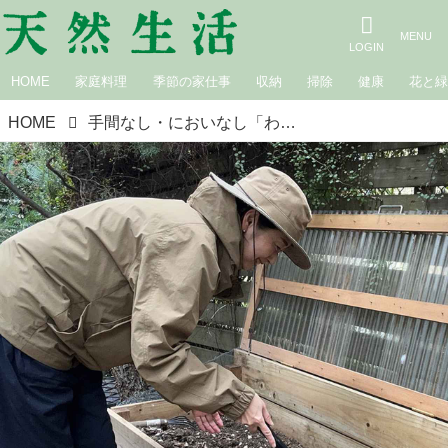
HOME
家庭料理
季節の家仕事
収納
掃除
健康
花と
HOME
手間なし・においなし「わが家のコンポスト」4つの実例。都心でもできる！DIYで簡単に、おおらかで快適な“ごみ”の活用法／さとうゆみこさん（フラワー＆グリーンスタイリスト）