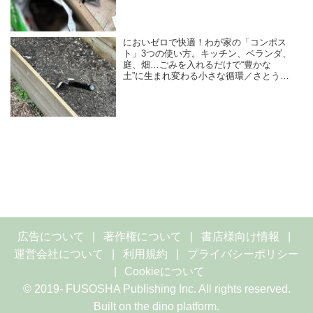
スタイリスト）
においゼロで快適！わが家の「コンポス
ト」3つの使い方。キッチン、ベランダ、
庭、畑…ごみを入れるだけで“豊かな
土”に生まれ変わる小さな循環／さとうゆ
みこさん（フラワー＆グリーンスタイリ
スト）
広告について
著作権について
書店様向け情報
運営会社について
利用規約
プライバシーポリシー
Cookieについて
© 2019- FUSOSHA Publishing Inc. All rights reserved.
Built on
the dino platform
.