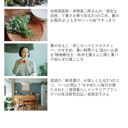
自然派医師・本間真二郎さんの「身近な
自然」で暑さを乗り切る3つの工夫。夏の
お風呂は“よもぎやハッカ油”ですっきり
夏の冷えに「赤じそハイビスカスティ
ー」のすすめ。暑い時季でも“温かいお茶
を”植物療法士・鈴木七重さんに聞く夏バ
テ知らずの過ごし方
賃貸の「家具選び」が楽しくなる3つのコ
ツ。“いつか買おう”をやめたら毎日が満
たされた｜賃貸暮らしインテリアプラン
ナーの生活研究日記／岩部圭子さん