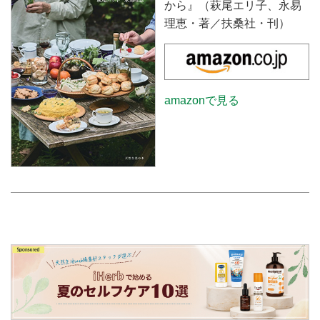
から』（萩尾エリ子、永易
理恵・著／扶桑社・刊）
amazonで見る