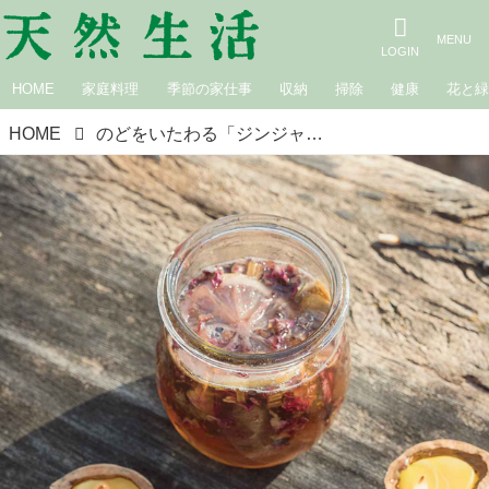
HOME
家庭料理
季節の家仕事
収納
掃除
健康
花と
HOME
のどをいたわる「ジンジャーローズハニー」のつくり方。リコリス入りでのどにやさしい季節の変わり目のあったかドリンク／蓼科ハーバルノート・シンプルズ 萩尾エリ子さん