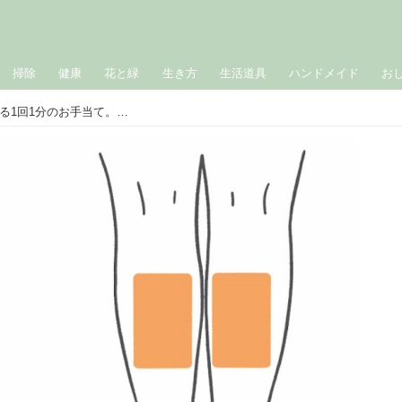
掃除
健康
花と緑
生き方
生活道具
ハンドメイド
お
東洋医学からみる「腰痛」がラクになる1回1分のお手当て。筋肉の緊張による腰の痛みに、お灸よりかんたんに“カイロ”でふくらはぎをやさしく温める／クボ鍼灸院・久保和也さん