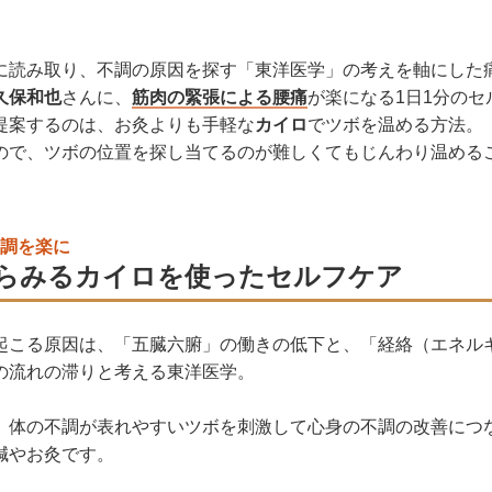
に読み取り、不調の原因を探す「東洋医学」の考えを軸にした
久保和也
さんに、
筋肉の緊張による腰痛
が楽になる1日1分のセ
提案するのは、お灸よりも手軽な
カイロ
でツボを温める方法。
ので、ツボの位置を探し当てるのが難しくてもじんわり温める
調を楽に
らみるカイロを使ったセルフケア
起こる原因は、「五臓六腑」の働きの低下と、「経絡（エネル
の流れの滞りと考える東洋医学。
、体の不調が表れやすいツボを刺激して心身の不調の改善につ
鍼やお灸です。