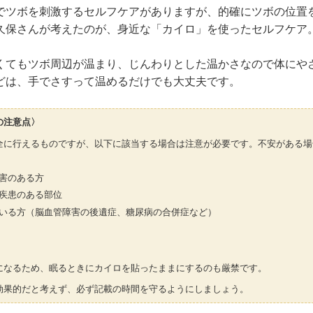
でツボを刺激するセルフケアがありますが、的確にツボの位置
久保さんが考えたのが、身近な「カイロ」を使ったセルフケア
くてもツボ周辺が温まり、じんわりとした温かさなので体にや
どは、手でさすって温めるだけでも大丈夫です。
の注意点〉
全に行えるものですが、以下に該当する場合は注意が必要です。不安がある場
害のある方
疾患のある部位
いる方（脳血管障害の後遺症、糖尿病の合併症など）
になるため、眠るときにカイロを貼ったままにするのも厳禁です。
効果的だと考えず、必ず記載の時間を守るようにしましょう。