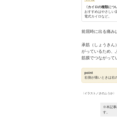
〈カイロの種類につ
おすすめはやさしい
電式カイロなど。
前屈時に出る痛み
承筋（しょうきん
がっているため、
筋膜でつながって
point
右側が痛いときは右
〈イラスト／さのふうか〉
※本記事
す。