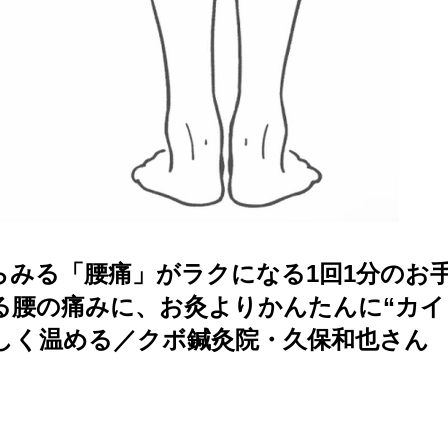
らみる「腰痛」がラクになる1回1分のお
る腰の痛みに、お灸よりかんたんに“カイ
しく温める／クボ鍼灸院・久保和也さん