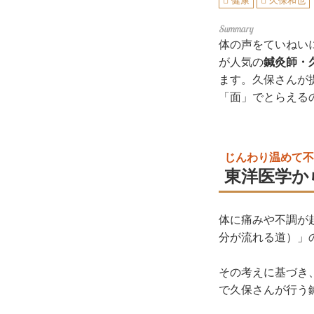
健康
久保和也
体の声をていねい
が人気の
鍼灸師・
ます。久保さんが
「面」でとらえる
じんわり温めて不
東洋医学か
体に痛みや不調が
分が流れる道）」
その考えに基づき
で久保さんが行う