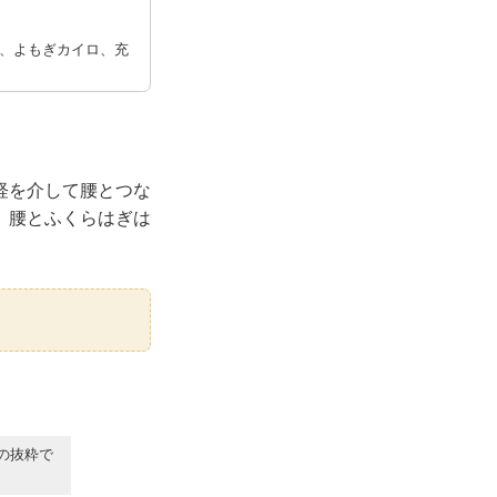
、よもぎカイロ、充
経を介して腰とつな
、腰とふくらはぎは
の抜粋で