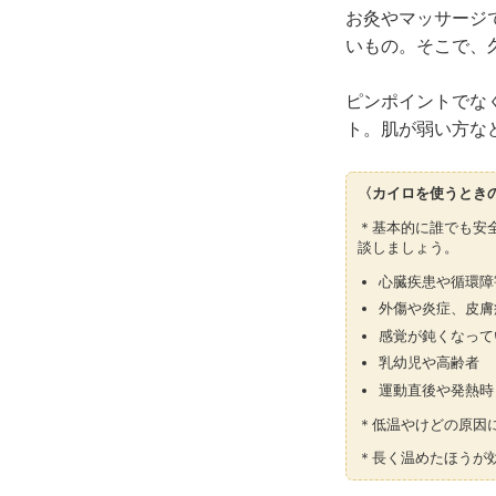
お灸やマッサージ
いもの。そこで、
ピンポイントでな
ト。肌が弱い方な
〈カイロを使うとき
＊基本的に誰でも安
談しましょう。
心臓疾患や循環障
外傷や炎症、皮膚
感覚が鈍くなって
乳幼児や高齢者
運動直後や発熱時
＊低温やけどの原因
＊長く温めたほうが