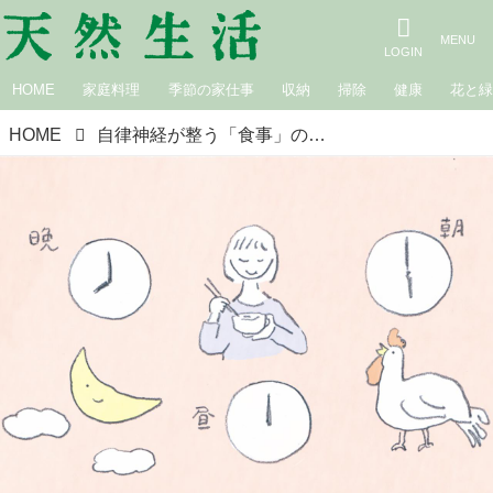
HOME
家庭料理
季節の家仕事
収納
掃除
健康
花と
HOME
自律神経が整う「食事」のリズム。同じ時間で“できるだけ一定に”心と体を整える春のかんたん養生／国際中医薬膳師・久保奈穂実さん