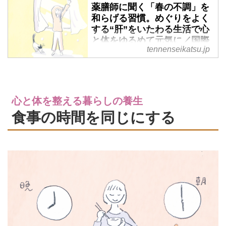
薬膳師に聞く「春の不調」を
和らげる習慣。めぐりをよく
する“肝”をいたわる生活で心
と体をゆるめて元気に／国際
tennenseikatsu.jp
中医薬膳師・久保奈穂実さん
- 天然生活web
気候が不安定なうえ、環境の変化
も大きい春は体調をくずしがちで
心と体を整える暮らしの養生
す。国際中医薬膳管理師で漢方ア
ドバイザーの久保奈穂実さんに、
食事の時間を同じにする
健やかに新しい季節を迎えるため
の習慣や心がけを聞きました。
（『天然生活』2025年4月号掲
載）