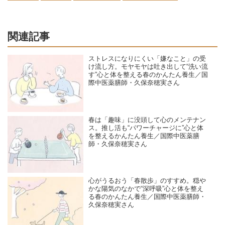
関連記事
ストレスになりにくい「嫌なこと」の受
け流し方。モヤモヤは吐き出して“洗い流
す”心と体を整える春のかんたん養生／国
際中医薬膳師・久保奈穂実さん
春は「趣味」に没頭して心のメンテナン
ス。推し活も“パワーチャージに”心と体
を整えるかんたん養生／国際中医薬膳
師・久保奈穂実さん
心がうるおう「春散歩」のすすめ。穏や
かな陽気のなかで“深呼吸”心と体を整え
る春のかんたん養生／国際中医薬膳師・
久保奈穂実さん