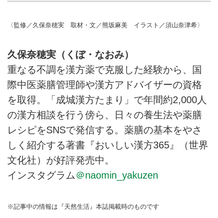
〈監修／久保奈穂実 取材・文／熊坂麻美 イラスト／須山奈津希〉
久保奈穂実（くぼ・なおみ）
重なる不調を漢方薬で克服した経験から、国
際中医薬膳管理師や漢方アドバイザーの資格
を取得。「成城漢方たまり」で年間約2,000人
の漢方相談を行う傍ら、日々の養生法や薬膳
レシピをSNSで発信する。薬膳の基本をやさ
しく紹介する著書『おいしい漢方365』（世界
文化社）が好評発売中。
インスタグラム
＠naomin_yakuzen
※記事中の情報は『天然生活』本誌掲載時のものです