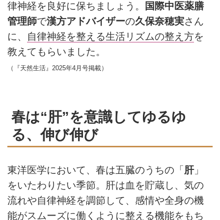
律神経を良好に保ちましょう。
国際中医薬膳
管理師
で
漢方アドバイザー
の
久保奈穂実
さん
に、
自律神経を整える生活リズムの整え方
を
教えてもらいました。
（『天然生活』2025年4月号掲載）
春は“肝”を意識してゆるゆ
る、伸び伸び
東洋医学において、春は五臓のうちの「
肝
」
をいたわりたい季節。肝は血を貯蔵し、気の
流れや自律神経を調節して、感情や全身の機
能がスムーズに働くように整える機能をもち