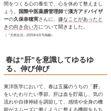
間をつくる心の養生で、心を休めて整えまし
ょう。
国際中医薬膳管理師
で
漢方アドバイザ
ー
の
久保奈穂実
さんに、
嫌なことがあったと
きの向き合い方
について聞きました。
（『天然生活』2025年4月号掲載）
春は“肝”を意識してゆるゆ
る、伸び伸び
東洋医学において、春は五臓のうちの「
肝
」
をいたわりたい季節。肝は血を貯蔵し、気の
流れや自律神経を調節して、感情や全身の機
能がスムーズに働くように整える機能をもち