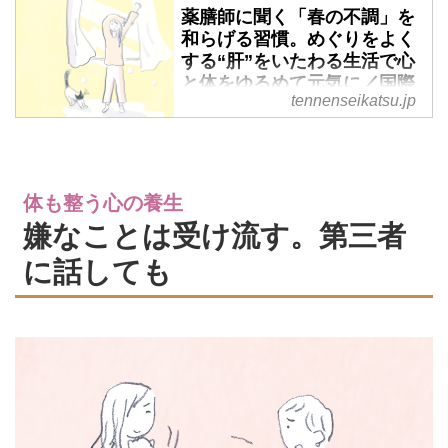
薬膳師に聞く「春の不調」を
和らげる習慣。めぐりをよく
する“肝”をいたわる生活で心
と体をゆるめて元気に／国際
tennenseikatsu.jp
中医薬膳師・久保奈穂実さん
- 天然生活web
気候が不安定なうえ、環境の変化
も大きい春は体調をくずしがちで
体も整う心の養生
す。国際中医薬膳管理師で漢方ア
ドバイザーの久保奈穂実さんに、
嫌なことは受け流す。第三者
健やかに新しい季節を迎えるため
に話しても
の習慣や心がけを聞きました。
（『天然生活』2025年4月号掲
載）