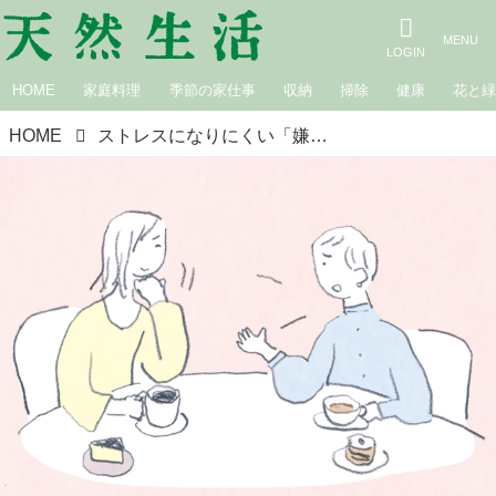
HOME
家庭料理
季節の家仕事
収納
掃除
健康
花と
HOME
ストレスになりにくい「嫌なこと」の受け流し方。モヤモヤは吐き出して“洗い流す”心と体を整える春のかんたん養生／国際中医薬膳師・久保奈穂実さん