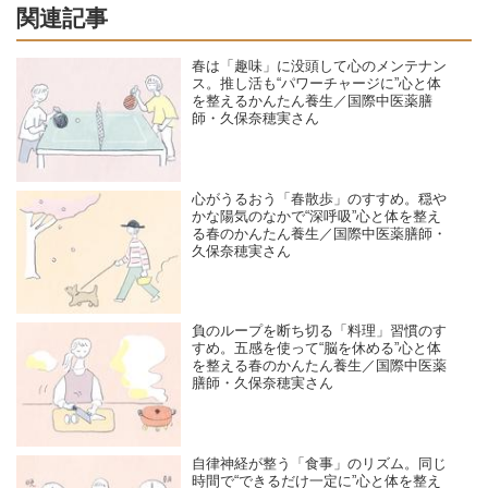
関連記事
春は「趣味」に没頭して心のメンテナン
ス。推し活も“パワーチャージに”心と体
を整えるかんたん養生／国際中医薬膳
師・久保奈穂実さん
心がうるおう「春散歩」のすすめ。穏や
かな陽気のなかで“深呼吸”心と体を整え
る春のかんたん養生／国際中医薬膳師・
久保奈穂実さん
負のループを断ち切る「料理」習慣のす
すめ。五感を使って“脳を休める”心と体
を整える春のかんたん養生／国際中医薬
膳師・久保奈穂実さん
自律神経が整う「食事」のリズム。同じ
時間で“できるだけ一定に”心と体を整え