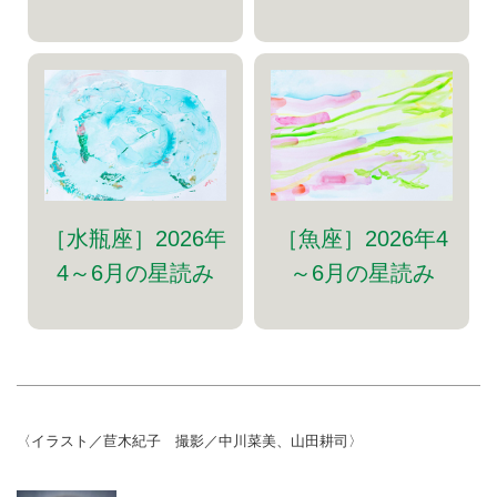
［水瓶座］2026年
［魚座］2026年4
4～6月の星読み
～6月の星読み
〈イラスト／苣木紀子 撮影／中川菜美、山田耕司〉