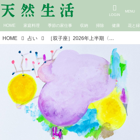
HOME
家庭料理
季節の家仕事
収納
掃除
健康
花と
HOME
占い
［双子座］2026年上半期〈4月・5月・6月の運勢〉春の星占い｜suuuiの星の道しるべ