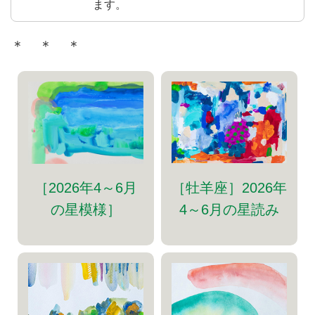
ます。
＊ ＊ ＊
［牡羊座］2026年
［2026年4～6月
4～6月の星読み
の星模様］