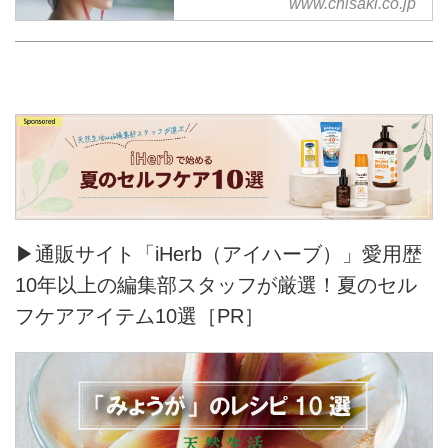
www.chisaki.co.jp
どに共感し、日本製に重きを置き
2016SSコレクションより、
「chisaki」の名で、ブランドをス
タート。
▶通販サイト「iHerb（アイハーブ）」愛用歴
10年以上の編集部スタッフが厳選！夏のセル
フケアアイテム10選［PR］