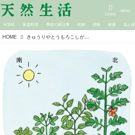
HOME
家庭料理
季節の家仕事
収納
掃除
健康
花と
HOME
きゅうりやとうもろこしがよく育つ「植え方」のコツ。自給自足生活のプロに聞く！おいしい野菜が育つ“家庭菜園”成功のコツ／和田義弥さん