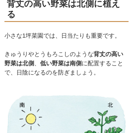
す。今回は、茨城県筑波山麓の農
背丈の高い野菜は北側に植え
村で暮らしながら、野菜や米を自
る
給している和田義弥さんに、気軽
に野菜づくりを楽しめる「1坪菜
園」の始め方について聞きまし
小さな1坪菜園では、日当たりも重要です。
た。（『天然生活』2025年4月号
掲載）
きゅうりやとうもろこしのような
背丈の高い
野菜は北側
、
低い野菜は南側
に配置すること
で、日陰になるのを防ぎましょう。