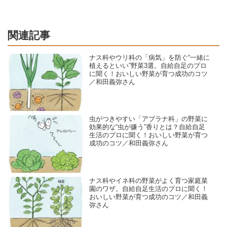
関連記事
ナス科やウリ科の「病気」を防ぐ“一緒に
植えるといい”野菜3選。自給自足のプロ
に聞く！おいしい野菜が育つ成功のコツ
／和田義弥さん
虫がつきやすい「アブラナ科」の野菜に
効果的な“虫が嫌う”香りとは？自給自足
生活のプロに聞く！おいしい野菜が育つ
成功のコツ／和田義弥さん
ナス科やイネ科の野菜がよく育つ家庭菜
園のワザ。自給自足生活のプロに聞く！
おいしい野菜が育つ成功のコツ／和田義
弥さん