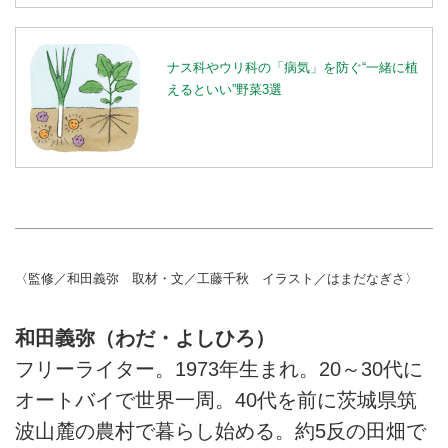
ナス科やウリ科の「病気」を防ぐ“一緒に植
えるといい”野菜3選
〈監修／和田義弥 取材・文／工藤千秋 イラスト／はまだなぎさ〉
和田義弥（わだ・よしひろ）
フリーライター。1973年生まれ。20～30代に
オートバイで世界一周。40代を前に茨城県筑
波山麓の農村で暮らし始める。約5反の田畑で