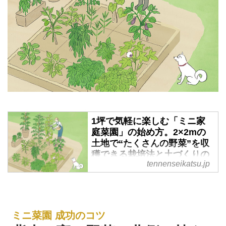
1坪で気軽に楽しむ「ミニ家
庭菜園」の始め方。2×2mの
土地で“たくさんの野菜”を収
穫できる栽培法と土づくりの
tennenseikatsu.jp
コツ／和田義弥さん - 天然生
活web
楽しく育てて、家計の助けにもな
る家庭菜園。たった1坪でも、た
ミニ菜園 成功のコツ
くさんの種類の野菜を収穫できま