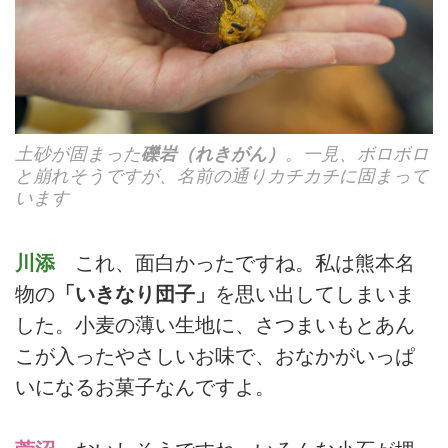
土砂が固まった
礫岩（れきがん）
。一見、ボロボロ
と崩れそうですが、名前の通りカチカチに固まって
います
川添
これ、面白かったですね。私は熊本名
物の
「いきなり団子」
を思い出してしまいま
した。小麦の薄い生地に、さつまいもとあん
こが入ったやさしいお味で、おなかがいっぱ
いになるお菓子なんですよ。