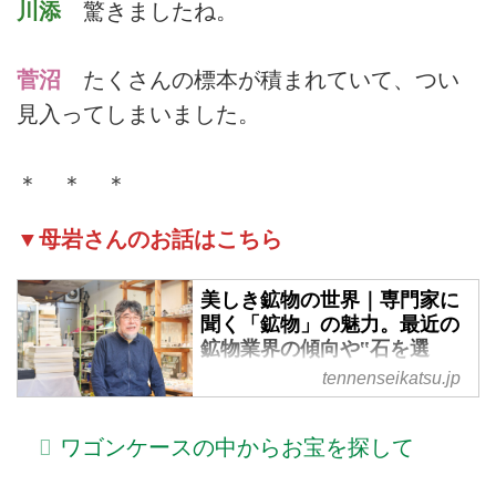
川添
驚きましたね。
菅沼
たくさんの標本が積まれていて、つい
見入ってしまいました。
＊ ＊ ＊
▼母岩さんのお話はこちら
美しき鉱物の世界｜専門家に
聞く「鉱物」の魅力。最近の
鉱物業界の傾向や‟石を選
ぶ”うえで知っておきたいこと
tennenseikatsu.jp
／鉱物専門店 母岩・荻島敏明
さん
ワゴンケースの中からお宝を探して
美しき鉱物の魅力を語りた
い……。天然生活編集部の鉱物好