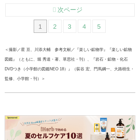
きなふたりが、今回訪れたのは、
次ページ
東京・中野にある鉱物専門店「母
岩（ぼがん）」。店主の荻島敏明
さんに鉱物の魅力や最近の傾向、
1
2
3
4
5
収集するうえで知っておきたいこ
となどを教えていただきました。
＜撮影／星 亘、川添大輔 参考文献／『楽しい鉱物学』『楽しい鉱物
図鑑』（ともに、堀 秀道・著、草思社・刊）、『岩石・鉱物・化石
DVDつき（小学館の図鑑NEO 18）』（荻谷 宏、門馬綱一、大路樹生・
監修、小学館・刊）＞