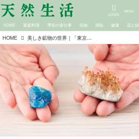
HOME
家庭料理
季節の家仕事
収納
掃除
健康
花と
HOME
美しき鉱物の世界｜「東京ミネラルショー」に行ってきました！オレンジ色の結晶が美しい「スウェーデン水晶」と透き通るネオンブルーの「アパタイト」