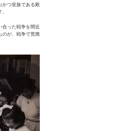
おかつ皇族である殿
す。
い合った戦争を間近
ものが、戦争で荒廃