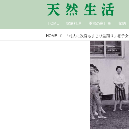
HOME
家庭料理
季節の家仕事
収納
HOME