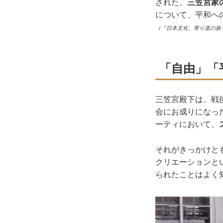
された、
三笠宮家
について、平和へ
（『日本文化、寄り道の旅
「自由」「
三笠宮殿下は、戦後
会にお成りになっ
ーティにおいて、
それがきっかけとも
クリエーションと
られたことはよく