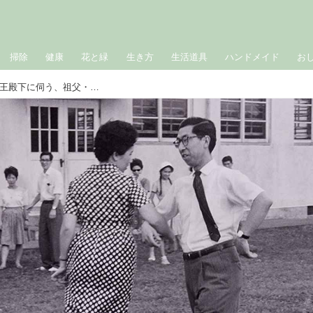
掃除
健康
花と緑
生き方
生活道具
ハンドメイド
お
「村人に次官もまじり盆踊り」彬子女王殿下に伺う、祖父・三笠宮殿下が“スクエア・ダンス”に込めた戦後復興への熱い想い