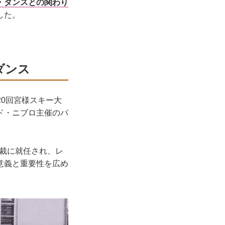
・ダンスとの関わり
した。
ダンス
20回宮様スキー大
ド・ニブロ主催のパ
総裁に就任され、レ
意義と重要性を広め