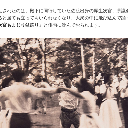
動されたのは、殿下に同行していた佐渡出身の厚生次官、県議
ると居ても立ってもいられなくなり、大衆の中に飛び込んで踊
次官もまじり盆踊り」
と俳句に詠んでおられます。