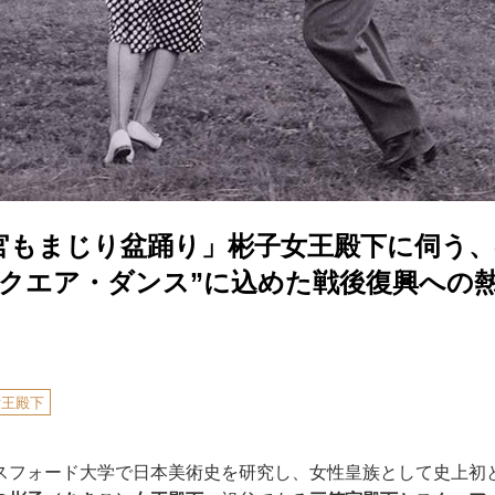
官もまじり盆踊り」彬子女王殿下に伺う、
スクエア・ダンス”に込めた戦後復興への
女王殿下
スフォード大学で日本美術史を研究し、女性皇族として史上初