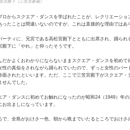
笠宮殿下（三笠宮家蔵）
ブロからスクエア・ダンスを学ばれたことが、レクリエーショ
あったことは間違いないのですが、これは直接的な理由ではあ
パーティに、兄宮である高松宮殿下とともに出席され、踊られ
宮殿下に「やれ」と仰ったそうです。
んだかよくおわかりにならないままスクエア・ダンスを初めて
女性の真似をされながら踊られていたので、ずっと女性のパー
赤面されたといいます。ただ、ここで三笠宮殿下がスクエア・
ませんでした。
ア・ダンスに初めてお触れになったのが昭和24（1949）年
にお出ましになっています。
ろで、全島がおけさ一色、朝から晩までいたるところでおけさ
。