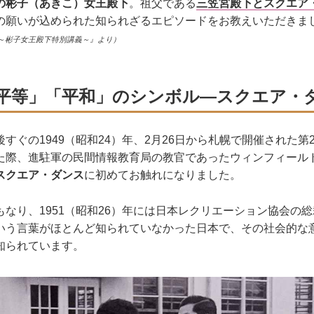
の彬子（あきこ）女王殿下
。祖父である
三笠宮殿下とスクエア
の願いが込められた知られざるエピソードをお教えいただきま
～彬子女王殿下特別講義～』より）
平等」「平和」のシンボル―スクエア・
すぐの1949（昭和24）年、2月26日から札幌で開催された第
た際、進駐軍の民間情報教育局の教官であったウィンフィール
スクエア・ダンス
に初めてお触れになりました。
なり、1951（昭和26）年には日本レクリエーション協会の
いう言葉がほとんど知られていなかった日本で、その社会的な
知られています。