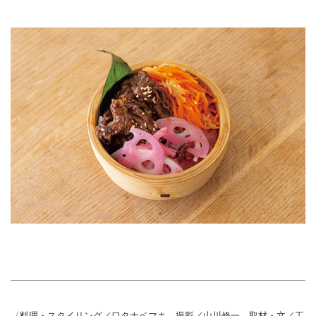
〈料理・スタイリング／ワタナベマキ 撮影／山川修一 取材・文／工