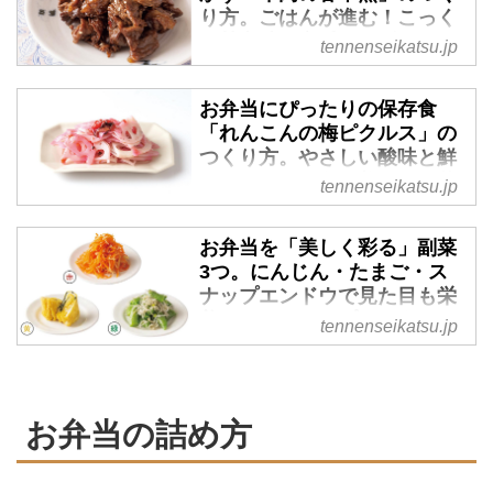
り方。ごはんが進む！こっく
り甘辛味の定番おかず／ワタ
tennenseikatsu.jp
ナベマキさん - 天然生活web
料理家のワタナベマキさんに、献
お弁当にぴったりの保存食
立づくりがらくになるお弁当の定
「れんこんの梅ピクルス」の
番おかずを教わりました。週3日
つくり方。やさしい酸味と鮮
は定番のおかず、と決めておけ
やかなピンク色が美しい副菜
tennenseikatsu.jp
ば、それだけで献立づくりがぐっ
／ワタナベマキさん - 天然生
と楽になります。肉の種類や味つ
活web
お弁当を「美しく彩る」副菜
けをアレンジしても。今回は「牛
料理家のワタナベマキさんに、お
3つ。にんじん・たまご・ス
肉の甘辛煮」のつくり方です。
弁当に役立つ保存食を教えていた
ナップエンドウで見た目も栄
（『天然生活』2025年4月号掲
だきました。お弁当の困りごとと
養もレベルアップ／ワタナベ
tennenseikatsu.jp
載）
いえば、献立を考えること。ふだ
マキさん - 天然生活web
んから保存食を常備していれば、
茶色くなりがちなお弁当も、赤・
あとは詰めるだけなので、朝の時
黄・緑の副菜を加えれば、見た目
間短縮にも。今回は彩りもきれい
お弁当の詰め方
も美しく、おいしそうなお弁当
な「れんこんの梅ピクルス」のつ
に。料理家のワタナベマキさん
くり方を紹介します。 （『天然
に、お弁当に彩りを添える副菜の
生活』2025年4月号掲載）