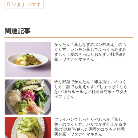
ワタナベマキ
関連記事
かんたん「蒸しなすのポン酢あえ」のつ
くり方。レンチン蒸しでふっくらみずみ
ずしく！夏のさっぱりおかず／料理研究
家・ワタナベマキさん
余り野菜でかんたん「即席漬け」のつく
り方。誰でも覚えやすい“しょっぱくなら
ない”塩分ルールも／料理研究家・ワタナ
ベマキさん
フライパンでしっとりやわらか「蒸し
鶏」のつくり方。パサつかず仕上がる少
量の“砂糖”を使った調理のコツも／料理
研究家・ワタナベマキさん