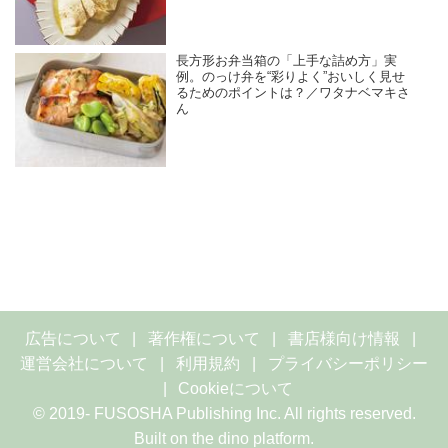
長方形お弁当箱の「上手な詰め方」実
例。のっけ弁を“彩りよく”おいしく見せ
るためのポイントは？／ワタナベマキさ
ん
広告について
著作権について
書店様向け情報
運営会社について
利用規約
プライバシーポリシー
Cookieについて
© 2019- FUSOSHA Publishing Inc. All rights reserved.
Built on
the dino platform
.