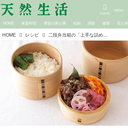
HOME
家庭料理
季節の家仕事
収納
掃除
健康
花と
HOME
レシピ
二段弁当箱の「上手な詰め方」実例。彩りよく“おいしく見せる”ためのポイントは？／ワタナベマキさん