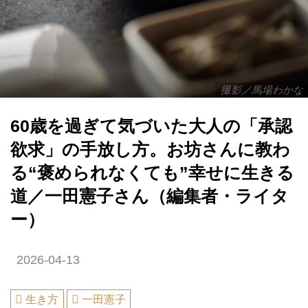
撮影／馬場わかな
60歳を過ぎて気づいた大人の「承認
欲求」の手放し方。お坊さんに教わ
る“褒められなくても”幸せに生きる
道／一田憲子さん（編集者・ライタ
ー）
2026-04-13
生き方
一田憲子