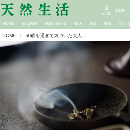
HOME
家庭料理
季節の家仕事
収納
掃除
健康
花と
HOME
60歳を過ぎて気づいた大人の「承認欲求」の手放し方。お坊さんに教わる“褒められなくても”幸せに生きる道／一田憲子さん（編集者・ライター）