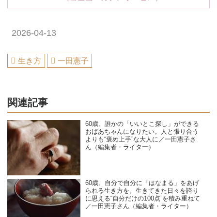
2026-04-13
生き方
一田憲子
関連記事
60歳、誰かの「いいとこ探し」ができる
おばあちゃんになりたい。人と張り合う
よりも“褒め上手”な大人に／一田憲子さ
ん（編集者・ライター）
60歳、自分で自分に「はなまる」をあげ
られる生き方を。生きてきた日々を誇り
に思える“自分だけの100点”を積み重ねて
／一田憲子さん（編集者・ライター）