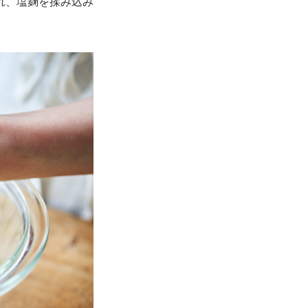
れ、塩麹を揉み込み