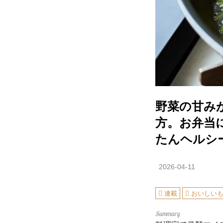
野菜の甘み
方。お弁当
たんヘルシ
2026-04-11
連載
おいしい