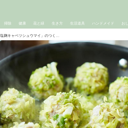
掃除
健康
花と緑
生き方
生活道具
ハンドメイド
お
野菜の甘みがたまらない「塩麹キャベツシュウマイ」のつくり方。お弁当にもぴったり！細切りキャベツで肉だねを包む“かんたんヘルシー”なシュウマイ｜榎本美沙の発酵暮らし