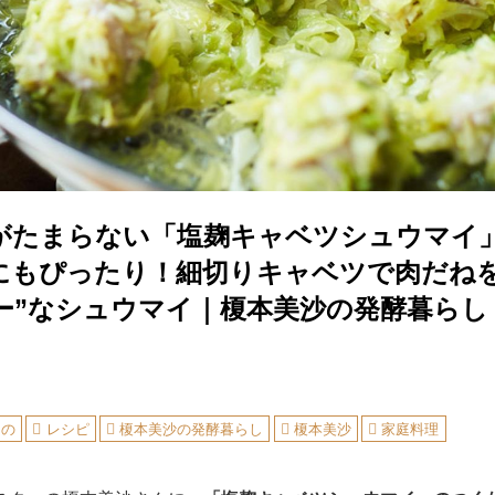
がたまらない「塩麹キャベツシュウマイ
にもぴったり！細切りキャベツで肉だねを
ー”なシュウマイ｜榎本美沙の発酵暮らし
もの
レシピ
榎本美沙の発酵暮らし
榎本美沙
家庭料理