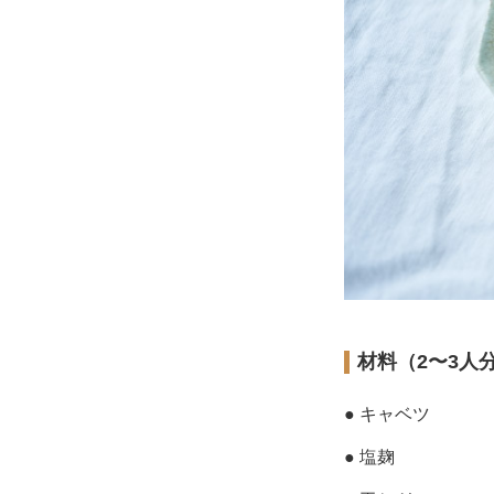
材料（2〜3人
● キャベツ
● 塩麹