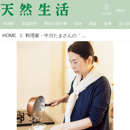
HOME
家庭料理
季節の家仕事
収納
掃除
健康
花と
HOME
料理家・中川たまさんの「食べられる庭」と過ごす日々。園芸初心者におすすめの“育てやすいハーブ”ローズマリーやローリエ、ミントは一年中大活躍！