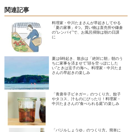
関連記事
料理家・中川たまさんが早起きしてやる
「夏の家事」4つ。買い物は直売所や鎌倉
の“レンバイ”で、お風呂掃除は朝の日課
に
夏は6時起き、散歩は「絶対に朝」朝のう
ちに家事を済ませて“頭を空っぽにした
い”ときは逗子の海へ。料理家・中川たま
さんの早起きの楽しみ
「青唐辛子ビネガー」のつくり方。餃子
やタコス、汁ものにぴったり！料理家・
中川たまさんの“食べられる庭”の楽しみ
「バジルしょうゆ」のつくり方。簡単に