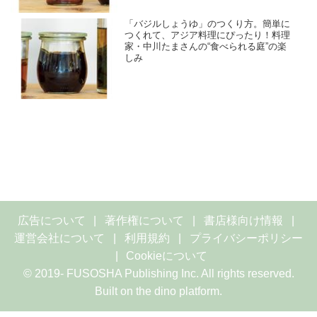
「バジルしょうゆ」のつくり方。簡単に
つくれて、アジア料理にぴったり！料理
家・中川たまさんの“食べられる庭”の楽
しみ
広告について
著作権について
書店様向け情報
運営会社について
利用規約
プライバシーポリシー
Cookieについて
© 2019- FUSOSHA Publishing Inc. All rights reserved.
Built on
the dino platform
.