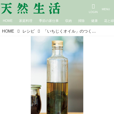
HOME
家庭料理
季節の家仕事
収納
掃除
健康
花と
HOME
レシピ
「いちじくオイル」のつくり方。いちじく葉の甘い香りをドレッシングや調味料に。料理家・中川たまさんの“食べられる庭”の楽しみ