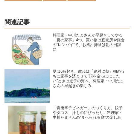
関連記事
料理家・中川たまさんが早起きしてやる
「夏の家事」4つ。買い物は直売所や鎌倉
の“レンバイ”で、お風呂掃除は朝の日課
に
夏は6時起き、散歩は「絶対に朝」朝のう
ちに家事を済ませて“頭を空っぽにした
い”ときは逗子の海へ。料理家・中川たま
さんの早起きの楽しみ
「青唐辛子ビネガー」のつくり方。餃子
やタコス、汁ものにぴったり！料理家・
中川たまさんの“食べられる庭”の楽しみ