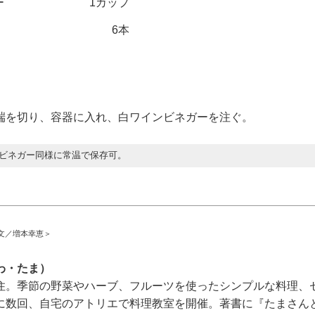
ー
1カップ
6本
端を切り、容器に入れ、白ワインビネガーを注ぐ。
ビネガー同様に常温で保存可。
文／増本幸恵＞
わ・たま）
住。季節の野菜やハーブ、フルーツを使ったシンプルな料理、
に数回、自宅のアトリエで料理教室を開催。著書に『たまさん