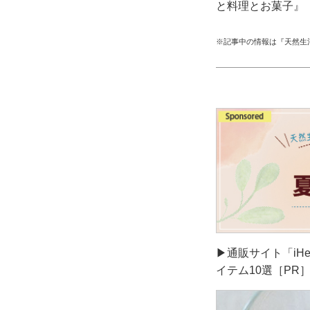
と料理とお菓子』
※記事中の情報は『天然生
▶通販サイト「iH
イテム10選［PR