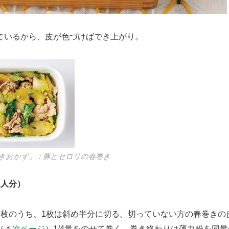
ているから、皮が色づけばでき上がり。
きおかず」：豚とセロリの春巻き
1人分）
枚のうち、1枚は斜め半分に切る。切っていない方の春巻きの
（＊
次ページ
）1/4量をのせて巻く。巻き終わりは薄力粉を同