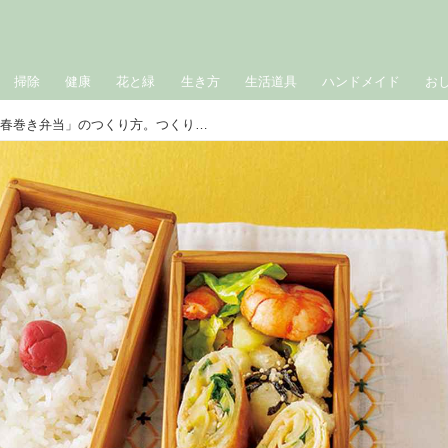
掃除
健康
花と緑
生き方
生活道具
ハンドメイド
お
時間がたってもパリパリ「春巻き弁当」のつくり方。つくりおきをフル活用して“短時間”で驚く出来栄え／料理家・吉田愛さん