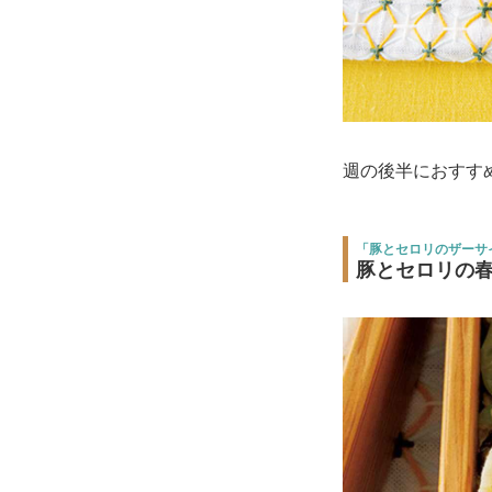
週の後半におすす
「豚とセロリのザーサ
豚とセロリの