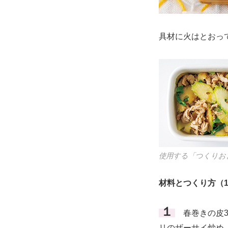
具材に火はとおっ
使用する「つくりお
材料とつくり方（
１
春巻きの皮3
リのザーサイ炒め