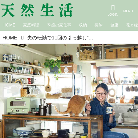
HOME
家庭料理
季節の家仕事
収納
掃除
健康
花と
HOME
夫の転勤で11回の引っ越し“賃貸で楽しむ”収納上手な台所を拝見。インテリアも楽しみながら「見せる収納」で使いやすく／書店員・森田めぐみさん