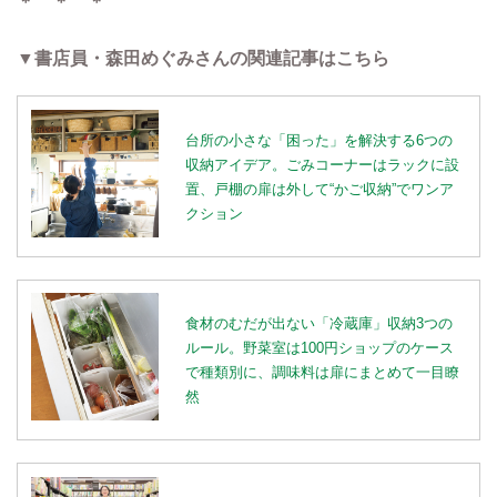
＊ ＊ ＊
▼書店員・森田めぐみさんの関連記事はこちら
台所の小さな「困った」を解決する6つの
収納アイデア。ごみコーナーはラックに設
置、戸棚の扉は外して“かご収納”でワンア
クション
食材のむだが出ない「冷蔵庫」収納3つの
ルール。野菜室は100円ショップのケース
で種類別に、調味料は扉にまとめて一目瞭
然