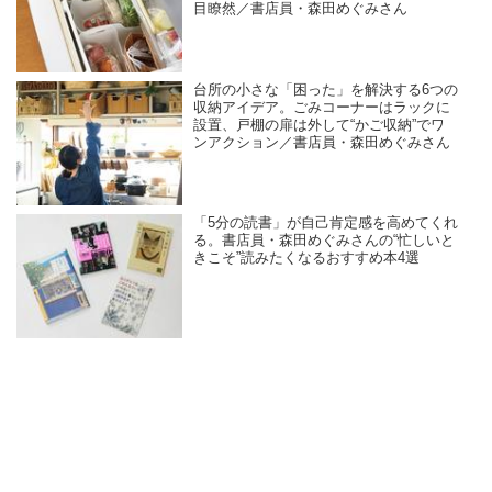
目瞭然／書店員・森田めぐみさん
台所の小さな「困った」を解決する6つの
収納アイデア。ごみコーナーはラックに
設置、戸棚の扉は外して“かご収納”でワ
ンアクション／書店員・森田めぐみさん
「5分の読書」が自己肯定感を高めてくれ
る。書店員・森田めぐみさんの“忙しいと
きこそ”読みたくなるおすすめ本4選