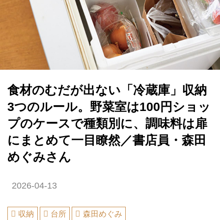
食材のむだが出ない「冷蔵庫」収納
3つのルール。野菜室は100円ショッ
プのケースで種類別に、調味料は扉
にまとめて一目瞭然／書店員・森田
めぐみさん
2026-04-13
収納
台所
森田めぐみ