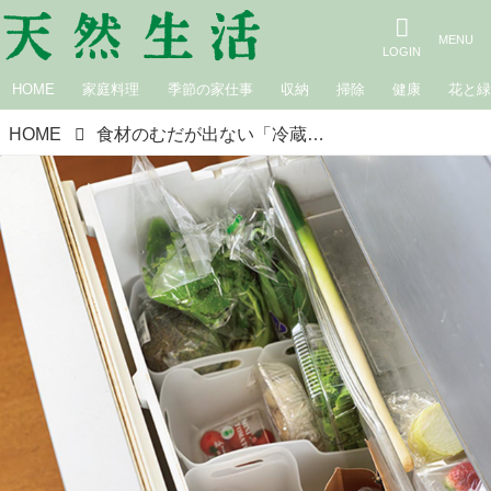
HOME
家庭料理
季節の家仕事
収納
掃除
健康
花と
HOME
食材のむだが出ない「冷蔵庫」収納3つのルール。野菜室は100円ショップのケースで種類別に、調味料は扉にまとめて一目瞭然／書店員・森田めぐみさん