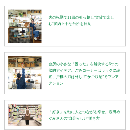
夫の転勤で11回の引っ越し“賃貸で楽し
む”収納上手な台所を拝見
台所の小さな「困った」を解決する6つの
収納アイデア。ごみコーナーはラックに設
置、戸棚の扉は外して“かご収納”でワンア
クション
「好き」を軸に人とつながる幸せ。森田め
ぐみさんの“自分らしい”働き方