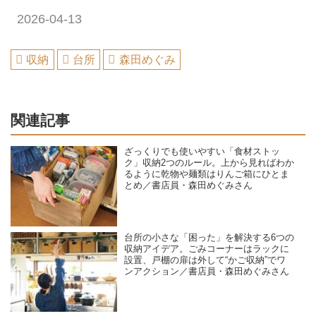
2026-04-13
収納
台所
森田めぐみ
関連記事
ざっくりでも使いやすい「食材ストッ
ク」収納2つのルール。上から見ればわか
るように乾物や麺類はりんご箱にひとま
とめ／書店員・森田めぐみさん
台所の小さな「困った」を解決する6つの
収納アイデア。ごみコーナーはラックに
設置、戸棚の扉は外して“かご収納”でワ
ンアクション／書店員・森田めぐみさん