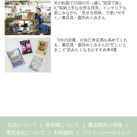
夫の転勤で11回の引っ越し“賃貸で楽し
む”収納上手な台所を拝見。インテリアも
楽しみながら「見せる収納」で使いやす
く／書店員・森田めぐみさん
「5分の読書」が自己肯定感を高めてくれ
る。書店員・森田めぐみさんの“忙しいと
きこそ”読みたくなるおすすめ本4選
広告について
著作権について
書店様向け情報
運営会社について
利用規約
プライバシーポリシー