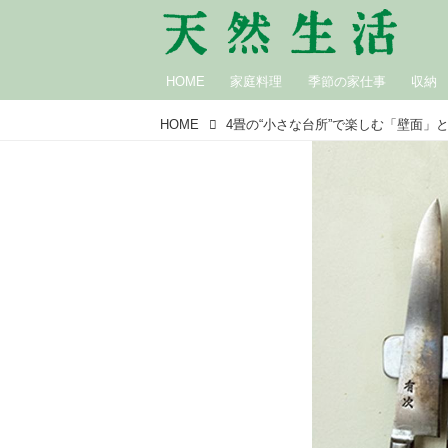
HOME
家庭料理
季節の家仕事
収納
HOME