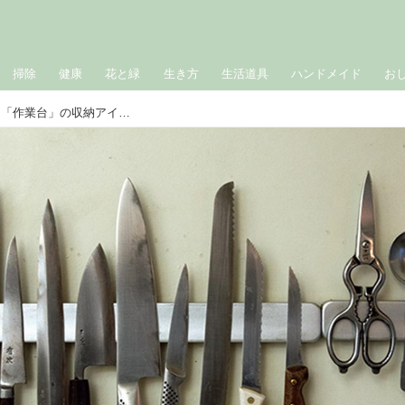
掃除
健康
花と緑
生き方
生活道具
ハンドメイド
お
4畳の“小さな台所”で楽しむ「壁面」と「作業台」の収納アイデア。包丁はマグネット式のナイフラックへ、台の上に板をのせて作業スペースに／料理研究家・松長絵菜さん