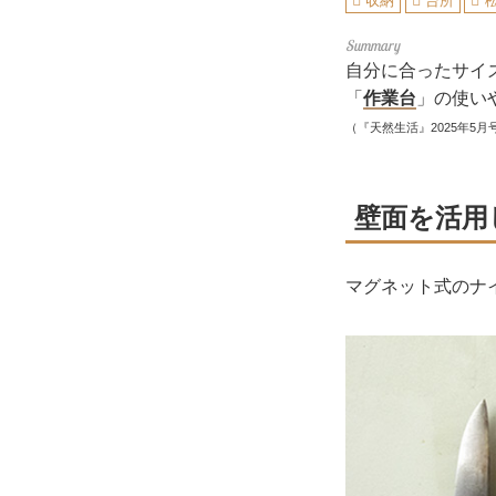
収納
台所
自分に合ったサイズ
「
作業台
」の使い
（『天然生活』2025年5月
壁面を活用
マグネット式のナ