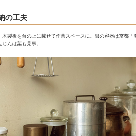
納の工夫
。木製板を台の上に載せて作業スペースに。銀の容器は京都「
んじんは葉も見事。