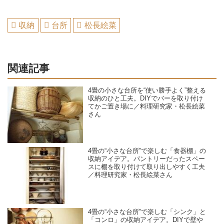
収納
台所
松長絵菜
関連記事
4畳の小さな台所を“使い勝手よく”整える
収納のひと工夫。DIYでバーを取り付け
てかご置き場に／料理研究家・松長絵菜
さん
4畳の“小さな台所”で楽しむ「食器棚」の
収納アイデア。パントリーだったスペー
スに棚を取り付けて取り出しやすく工夫
／料理研究家・松長絵菜さん
4畳の“小さな台所”で楽しむ「シンク」と
「コンロ」の収納アイデア。DIYで壁や