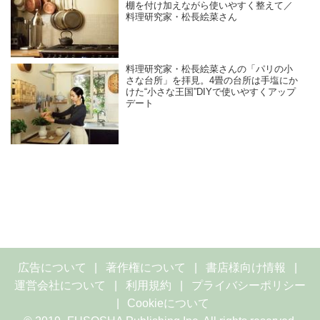
棚を付け加えながら使いやすく整えて／
料理研究家・松長絵菜さん
料理研究家・松長絵菜さんの「パリの小
さな台所」を拝見。4畳の台所は手塩にか
けた“小さな王国”DIYで使いやすくアップ
デート
広告について
著作権について
書店様向け情報
運営会社について
利用規約
プライバシーポリシー
Cookieについて