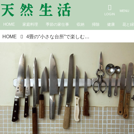
HOME
家庭料理
季節の家仕事
収納
掃除
健康
花と
HOME
4畳の“小さな台所”で楽しむ「壁面」と「作業台」の収納アイデア。包丁はマグネット式のナイフラックへ、台の上に板をのせて作業スペースに／料理研究家・松長絵菜さん